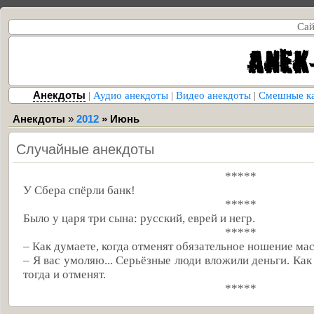
Сай
Анекдоты
|
Аудио анекдоты
|
Видео анекдоты
|
Смешные к
Анекдоты
»
2012
»
Июнь
Случайные анекдоты
*****
У Сбера спёрли банк!
*****
Было у царя три сына: русский, еврей и негр.
*****
– Как думаете, когда отменят обязательное ношение ма
– Я вас умоляю... Серьёзные люди вложили деньги. Как
тогда и отменят.
*****