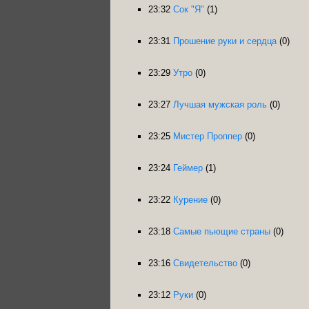
23:32
Сок "Я"
(1)
23:31
Прошение руки и сердца
(0)
23:29
Утро
(0)
23:27
Лучшая мужская роль
(0)
23:25
Мистер Проппер
(0)
23:24
Геймер
(1)
23:22
Курение
(0)
23:18
Самые пьющие страны
(0)
23:16
Свидетельство
(0)
23:12
Руки
(0)