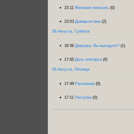
23:11
Желание почесать
(0)
23:03
Доверься мне
(2)
06 Августа, Суббота
18:36
Девушка, Вы выходите?
(1)
17:50
Дочь олигарха
(0)
05 Августа, Пятница
17:49
Рассеяная
(0)
17:11
Поступки
(0)