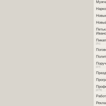
Мужч
Нарк
Новые
Новый
Петьк
Ивано
Пикап
[51]
Погов
Полит
Поруч
[17]
Празд
Прог
Проф
[275]
Работ
Рекл