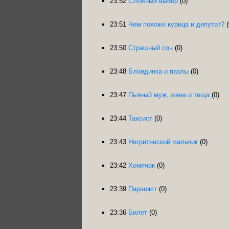
23:52
Сложный выбор
(0)
23:51
Чем похожи курица и депутат?
(
23:50
Страшный сон
(0)
23:48
Блондинка и пазлы
(0)
23:47
Пьяный муж, жена и теща
(0)
23:44
Таксист
(0)
23:43
Негритянский мальчик
(0)
23:42
Хомячок
(0)
23:39
Парашют
(0)
23:36
Билет
(0)