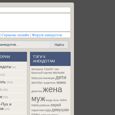
|
Сериалы онлайн
|
Форум анекдотов
ГОРИИ
ТЭГИ К
АНЕКДОТАМ
екдоты
[∞]
туалет
женщина
квн
мальчик
Красный карлик
246]
дети
бабушка
милиция
оль
мама
[330]
автобус
водитель
жена
я
[196]
девочка
муж
ре
[58]
член
вода
ночь
-Пух и
еврей
папа
ребенок
ок
девушки
[19]
еда
наркотики
отец
врач