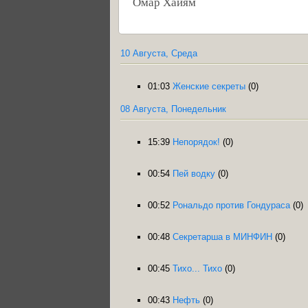
Омар Хайям
10 Августа, Среда
01:03
Женские секреты
(0)
08 Августа, Понедельник
15:39
Непорядок!
(0)
00:54
Пей водку
(0)
00:52
Рональдо против Гондураса
(0)
00:48
Секретарша в МИНФИН
(0)
00:45
Тихо... Тихо
(0)
00:43
Нефть
(0)