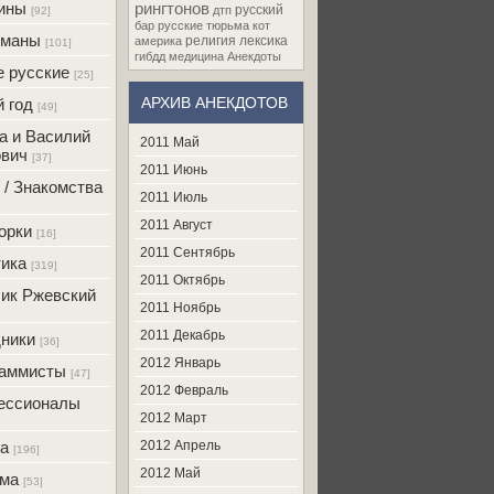
ины
рингтонов
русский
дтп
[92]
бар
русские
тюрьма
кот
оманы
религия
лексика
америка
[101]
гибдд
медицина
Анекдоты
 русские
[25]
АРХИВ АНЕКДОТОВ
 год
[49]
а и Василий
2011 Май
вич
[37]
2011 Июнь
 / Знакомства
2011 Июль
2011 Август
орки
[16]
2011 Сентябрь
ика
[319]
2011 Октябрь
ик Ржевский
2011 Ноябрь
2011 Декабрь
ники
[36]
2012 Январь
раммисты
[47]
2012 Февраль
ессионалы
2012 Март
а
2012 Апрель
[196]
2012 Май
ама
[53]