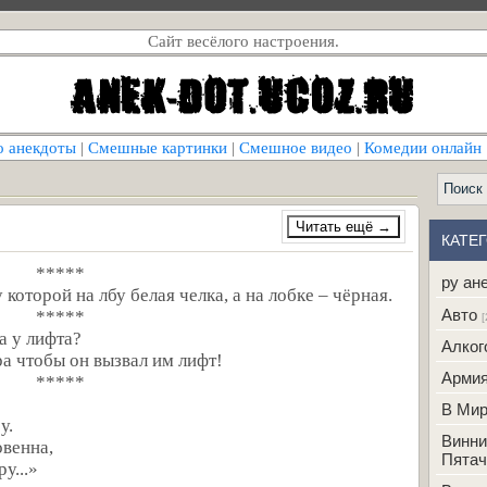
Сайт весёлого настроения.
о анекдоты
|
Смешные картинки
|
Смешное видео
|
Комедии онлайн
КАТЕ
*****
ру ан
 которой на лбу белая челка, а на лобке – чёрная.
Авто
*****
[
а у лифта?
Алког
а чтобы он вызвал им лифт!
Арми
*****
В Ми
у.
Винни
овенна,
Пятач
у...»