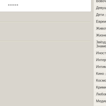
Вовоч
*****
Деву
Дети
[
Евреи
Живо
Жизн
Звёзд
Знаме
Инос
Интер
Инти
Кино
[
Косм
Крим
Любо
Меди