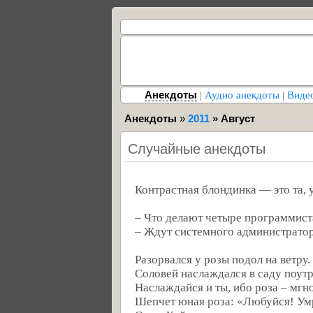
Анекдоты
|
Аудио анекдоты
|
Виде
Анекдоты
»
2011
»
Август
Случайные анекдоты
Контрастная блондинка — это та, у
– Что делают четыре программист
– Ждут системного администратор
Разорвался у розы подол на ветру.
Соловей наслаждался в саду поутр
Наслаждайся и ты, ибо роза – мгн
Шепчет юная роза: «Любуйся! Умр