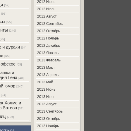
2012 Июнь
ди
[52]
2012 Июль
[93]
2012 Август
усы
[55]
2012 Сентябрь
енты
[246]
2012 Октябрь
2012 Ноябрь
[95]
2012 Декабрь
 и дураки
[94]
2013 Январь
ые
[65]
2013 Февраль
софское
[65]
2013 Март
ашка и
2013 Апрель
дил Гена
[40]
2013 Май
ый юмор
[245]
2013 Июнь
[24]
2013 Июль
к Холмс и
2013 Август
р Ватсон
[33]
2013 Сентябрь
лиц
[225]
2013 Октябрь
2013 Ноябрь