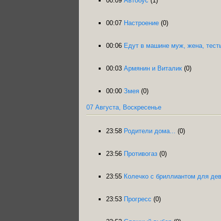
00:09
Автобус
(1)
00:07
Настроение
(0)
00:06
Едут в машине муж, жена, тест
00:03
Армянин и Виталик
(0)
00:00
Змея
(0)
07 Августа, Воскресенье
23:58
Родители дома...
(0)
23:56
Противогаз
(0)
23:55
Колечко с бриллиантом для де
23:53
Прогресс
(0)