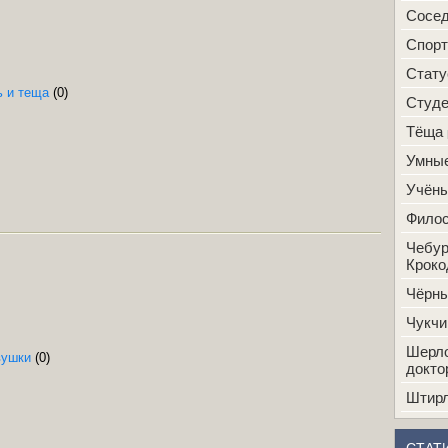
Сосе
Спорт
Стат
ь и теща
(0)
Студ
Тёща
Умные
Учён
Фило
Чебур
Кроко
Чёрн
Чукчи
Шерло
вушки
(0)
докто
Штир