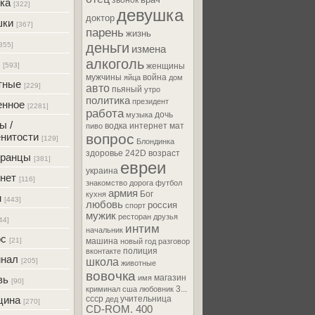
звонок
ка
[322]
девушка
доктор
шки
[367]
парень
жизнь
деньги
355]
измена
алкоголь
[593]
женщины
мужчины
война
яйца
дом
тные
[229]
авто
пьяный
утро
политика
президент
енное
[2281]
работа
дочь
музыка
ы /
водка
интернет
мат
пиво
нитости
вопрос
[129]
Блондинка
здоровье
242D
возраст
транцы
[381]
евреи
украина
нет
[116]
знакомство
дорога
футбол
армия
Бог
кухня
м
[443]
любовь
россия
спорт
мужик
ресторан
друзья
44]
интим
начальник
ос
[21]
машина
новый год
разговор
полиция
вконтакте
инал
школа
[205]
животные
вовочка
магазин
вь
имя
[90]
3...
криминал
сша
любовник
цина
ссср
учительница
дед
[270]
CD-ROM. 400