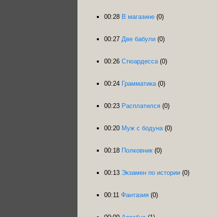
00:28
В магазине
(0)
00:27
Две бабули
(0)
00:26
Стюардесса
(0)
00:24
Грамматика
(0)
00:23
Расплатился
(0)
00:20
Муж с бодуна
(0)
00:18
Полковник
(0)
00:13
Экзамен по истории
(0)
00:11
Фантазия
(0)