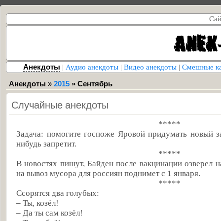
Сай
Анекдоты
|
Аудио анекдоты
|
Видео анекдоты
|
Смешные к
Анекдоты
»
2015
»
Сентябрь
Случайные анекдоты
*****
Задача: помогите госпоже Яровой придумать новый за
нибудь запретит.
*****
В новостях пишут, Байден после вакцинации озверел н
на вывоз мусора для россиян поднимет с 1 января.
*****
Ссорятся два голубых:
– Ты, козёл!
– Да ты сам козёл!