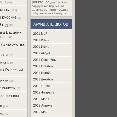
ины
рингтонов
русский
дтп
[92]
бар
русские
тюрьма
кот
оманы
религия
лексика
америка
[101]
гибдд
медицина
Анекдоты
 русские
[25]
АРХИВ АНЕКДОТОВ
 год
[49]
а и Василий
2011 Май
вич
[37]
2011 Июнь
 / Знакомства
2011 Июль
2011 Август
орки
[16]
2011 Сентябрь
ика
[319]
2011 Октябрь
ик Ржевский
2011 Ноябрь
2011 Декабрь
ники
[36]
2012 Январь
раммисты
[47]
2012 Февраль
ессионалы
2012 Март
а
2012 Апрель
[196]
2012 Май
ама
[53]