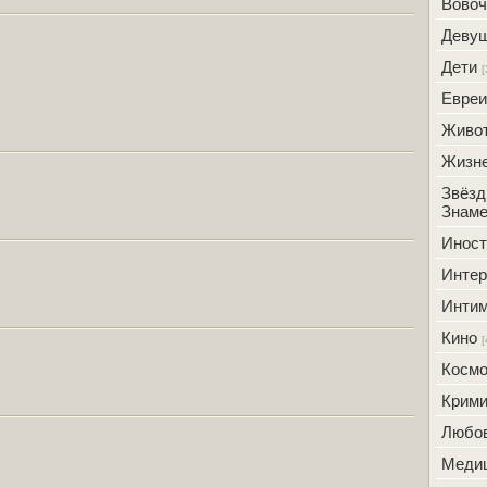
Вовоч
Деву
Дети
[
Евреи
Живо
Жизн
Звёзд
Знаме
Инос
Интер
Инти
Кино
[
Косм
Крим
Любо
Меди