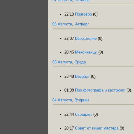
22:10
Приговор
(0)
06 Августа, Четверг
22:37
Взросление
(0)
20:45
Мексиканцы
(0)
05 Августа, Среда
23:48
Возраст
(0)
01:08
Про фотографа и кастрюли
(0)
04 Августа, Вторник
22:44
Страдает
(0)
20:17
Совет от пикап мастера
(0)