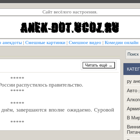
Сайт весёлого настроения.
о анекдоты
|
Смешные картинки
|
Смешное видео
|
Комедии онлайн
КАТЕ
*****
ру ан
России распустилось правительство.
Авто
*****
[
Алког
*****
Арми
 днём, завершаются вполне ожидаемо. Суровой
В Ми
*****
Винни
Пятач