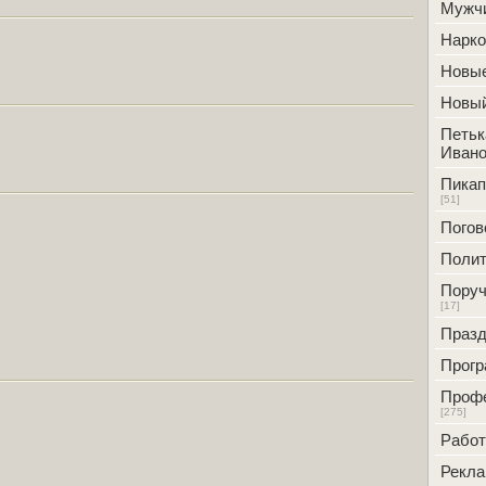
Мужч
Нарк
Новые
Новый
Петьк
Ивано
Пикап
[51]
Погов
Полит
Поруч
[17]
Празд
Прог
Проф
[275]
Работ
Рекл