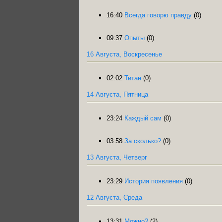
16:40
Всегда говорю правду
(0)
09:37
Опыты
(0)
16 Августа, Воскресенье
02:02
Титан
(0)
14 Августа, Пятница
23:24
Каждый сам
(0)
03:58
За сколько?
(0)
13 Августа, Четверг
23:29
История появления
(0)
12 Августа, Среда
13:31
Можно?
(2)