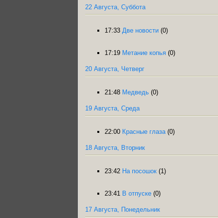
22 Августа, Суббота
17:33
Две новости
(0)
17:19
Метание копья
(0)
20 Августа, Четверг
21:48
Медведь
(0)
19 Августа, Среда
22:00
Красные глаза
(0)
18 Августа, Вторник
23:42
На посошок
(1)
23:41
В отпуске
(0)
17 Августа, Понедельник