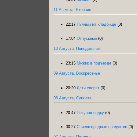
11 Августа, Вторник
22:17
Пьяный на кладбище
(0)
17:04
Отпускные
(0)
10 Августа, Понедельник
23:15
Мужик в подъезде
(0)
09 Августа, Воскресенье
20:20
Дети спорят
(0)
08 Августа, Суббота
20:47
Покупая водку
(0)
00:27
Список вредных продуктов
(0)
07 Августа, Пятница