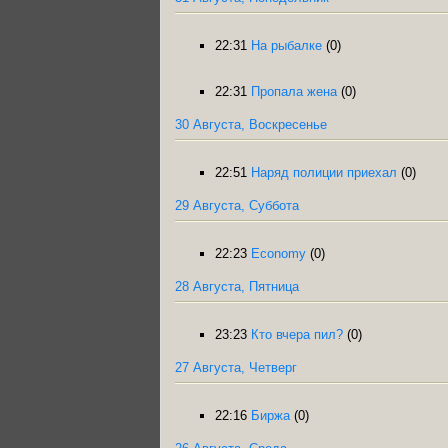
22:31
На рыбалке
(0)
22:31
Пропала жена
(0)
30 Августа, Воскресенье
22:51
Наряд полиции приехал
(0)
29 Августа, Суббота
22:23
Economy
(0)
28 Августа, Пятница
23:23
Кто вчера пил?
(0)
27 Августа, Четверг
22:16
Биржа
(0)