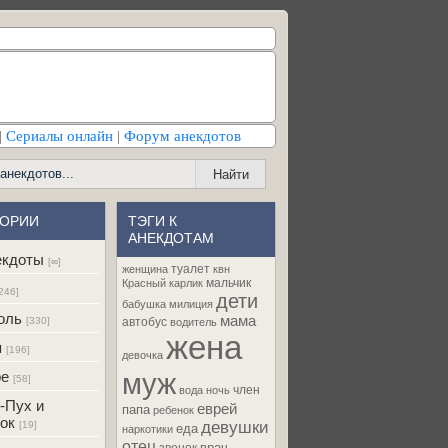
|
Сериалы онлайн
|
Форум анекдотов
ГОРИИ
ТЭГИ К
АНЕКДОТАМ
екдоты
[∞]
туалет
женщина
квн
мальчик
Красный карлик
246]
дети
бабушка
милиция
оль
мама
[330]
автобус
водитель
жена
я
[196]
девочка
муж
ре
[58]
член
вода
ночь
-Пух и
еврей
папа
ребенок
ок
девушки
[19]
еда
наркотики
отец
врач