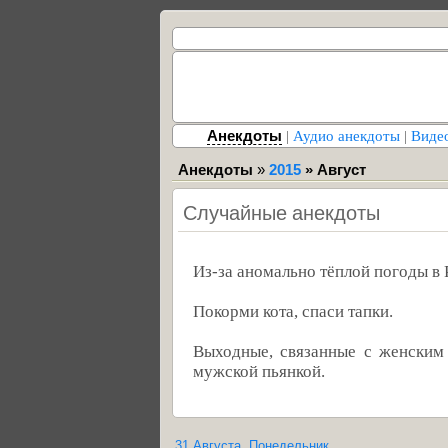
Анекдоты
|
Аудио анекдоты
|
Виде
Анекдоты
»
2015
»
Август
Случайные анекдоты
Из-за аномально тёплой погоды в 
Покорми кота, спаси тапки.
Выходные, связанные с женским
мужской пьянкой.
31 Августа, Понедельник