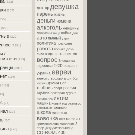
звонок
ка
[322]
девушка
доктор
шки
[367]
парень
жизнь
деньги
355]
измена
алкоголь
[593]
женщины
мужчины
война
яйца
дом
тные
[229]
авто
пьяный
утро
политика
президент
енное
[2281]
работа
дочь
музыка
ы /
водка
интернет
мат
пиво
нитости
вопрос
[129]
Блондинка
здоровье
242D
возраст
транцы
[381]
евреи
украина
нет
[116]
знакомство
дорога
футбол
армия
Бог
кухня
м
[443]
любовь
россия
спорт
мужик
ресторан
друзья
44]
интим
начальник
ос
[21]
машина
новый год
разговор
полиция
вконтакте
инал
школа
[205]
животные
вовочка
магазин
вь
имя
[90]
3...
криминал
сша
любовник
цина
ссср
учительница
дед
[270]
CD-ROM. 400