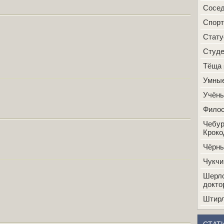
Сосе
Спорт
Стат
Студ
Тёща
Умные
Учён
Фило
Чебур
Кроко
Чёрн
Чукчи
Шерло
докто
Штир