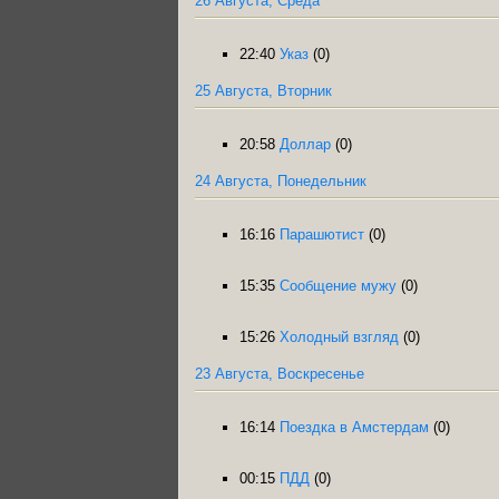
26 Августа, Среда
22:40
Указ
(0)
25 Августа, Вторник
20:58
Доллар
(0)
24 Августа, Понедельник
16:16
Парашютист
(0)
15:35
Сообщение мужу
(0)
15:26
Холодный взгляд
(0)
23 Августа, Воскресенье
16:14
Поездка в Амстердам
(0)
00:15
ПДД
(0)