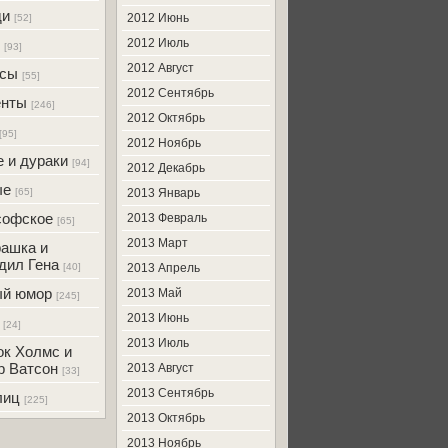
ди
2012 Июнь
[52]
2012 Июль
[93]
2012 Август
усы
[55]
2012 Сентябрь
енты
[246]
2012 Октябрь
[95]
2012 Ноябрь
 и дураки
[94]
2012 Декабрь
ые
[65]
2013 Январь
софское
2013 Февраль
[65]
2013 Март
ашка и
дил Гена
[40]
2013 Апрель
ый юмор
2013 Май
[245]
2013 Июнь
[24]
2013 Июль
к Холмс и
р Ватсон
2013 Август
[33]
2013 Сентябрь
лиц
[225]
2013 Октябрь
2013 Ноябрь