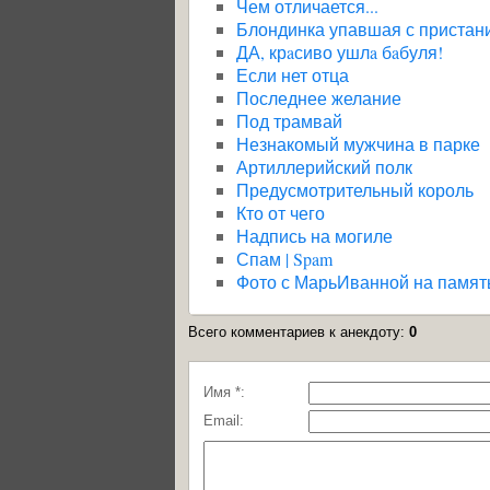
Чем отличается...
Блондинка упавшая с пристан
ДА, крaсиво ушлa бaбуля!
Если нет отца
Последнее желание
Под трамвай
Незнакомый мужчина в парке
Артиллерийский полк
Предусмотрительный король
Кто от чего
Надпись на могиле
Спам | Spam
Фото с МарьИванной на памят
Всего комментариев к анекдоту
:
0
Имя *:
Email: