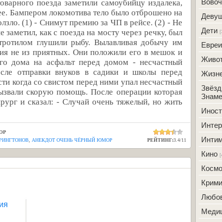
Вовоч
оварного поезда заметили самоубийцу издалека,
ее. Бампером локомотива тело было отброшено на
Деву
лзло. (1) - Снимут премию за ЧП в рейсе. (2) - Не
Дети
е заметил, как с поезда на мосту через речку, был
[
тротилом глушили рыбу. Вылавливая добычу им
Евреи
ция не из приятных. Они положили его в мешок и
Живо
го дома на асфальт перед домом - несчастный
осле отправки внуков в садики и школы перед
Жизн
ти когда со свистом перед ними упал несчастный
Звёзд
вызвали скорую помощь. После операции которая
Знаме
рург и сказал: - Случай очень тяжелый, но жить
Инос
Интер
ОР
Инти
 РИНГТОНОВ
,
АНЕКДОТ ОЧЕНЬ ЧЁРНЫЙ ЮМОР
РЕЙТИНГ:
3.4
/
11
Кино
[
Косм
Крим
Любо
ия
Меди