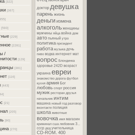
звонок
ка
[322]
девушка
доктор
шки
[367]
парень
жизнь
деньги
355]
измена
алкоголь
[593]
женщины
мужчины
война
яйца
дом
тные
[229]
авто
пьяный
утро
политика
президент
енное
[2281]
работа
дочь
музыка
ы /
водка
интернет
мат
пиво
нитости
вопрос
[129]
Блондинка
здоровье
242D
возраст
транцы
[381]
евреи
украина
нет
[116]
знакомство
дорога
футбол
армия
Бог
кухня
м
[443]
любовь
россия
спорт
мужик
ресторан
друзья
44]
интим
начальник
ос
[21]
машина
новый год
разговор
полиция
вконтакте
инал
школа
[205]
животные
вовочка
магазин
вь
имя
[90]
3...
криминал
сша
любовник
цина
ссср
учительница
дед
[270]
CD-ROM. 400