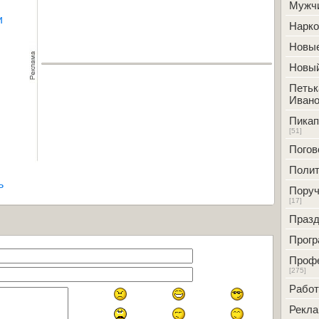
Мужч
и
Нарк
Новые
Новый
Петьк
Ивано
Пикап
[51]
Погов
Полит
ь
Поруч
[17]
Празд
Прог
Проф
[275]
Работ
Рекл