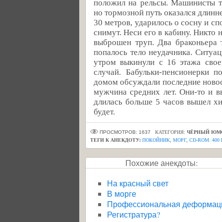
положил на рельсы. Машинисты т
но тормозной путь оказался длинн
30 метров, ударилось о сосну и спо
снимут. Неси его в кабину. Никто н
выброшен труп. Два браконьера 
попалось тело неудачника. Ситуа
утром выкинули с 16 этажа свое
случай. Бабульки-пенсионерки п
домом обсуждали последние новос
мужчина средних лет. Они-то и 
длилась больше 5 часов вышел хи
будет.
ПРОСМОТРОВ: 1637
КАТЕГОРИЯ:
ЧЁРНЫЙ ЮМ
ТЕГИ К АНЕКДОТУ:
ПОКОЙНИК
,
МОРГ
,
CD-ROM. 400
Похожие анекдоты:
На красный свет
В морге
Профессиональная деформац
Регистратура?