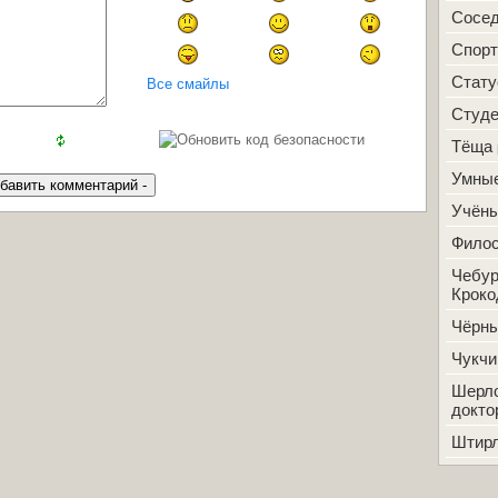
Сосе
Спорт
Стат
Все смайлы
Студ
Тёща
Умные
Учён
Фило
Чебур
Кроко
Чёрн
Чукчи
Шерло
докто
Штир