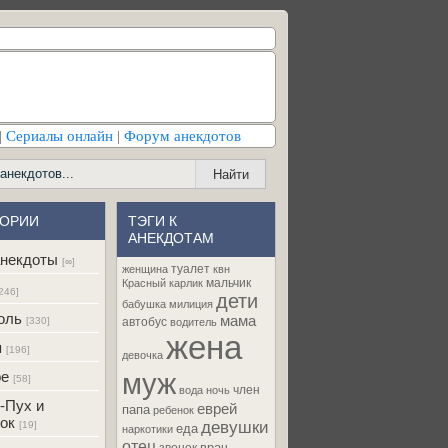
|
Сериалы онлайн
|
Форум анекдотов
ГОРИИ
ТЭГИ К
АНЕКДОТАМ
некдоты
[∞]
туалет
женщина
квн
мальчик
Красный карлик
246]
дети
бабушка
милиция
оль
мама
[330]
автобус
водитель
жена
я
[196]
девочка
муж
ре
[58]
член
вода
ночь
-Пух и
еврей
папа
ребенок
ок
девушки
[19]
еда
наркотики
отец
врач