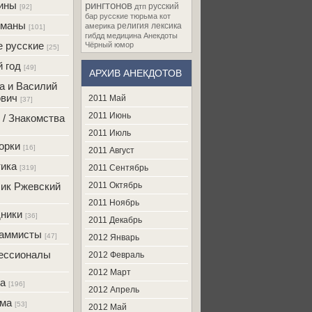
ины
рингтонов
русский
дтп
[92]
бар
русские
тюрьма
кот
оманы
религия
лексика
америка
[101]
гибдд
медицина
Анекдоты
 русские
Чёрный юмор
[25]
 год
[49]
АРХИВ АНЕКДОТОВ
а и Василий
вич
2011 Май
[37]
2011 Июнь
 / Знакомства
2011 Июль
орки
[16]
2011 Август
ика
2011 Сентябрь
[319]
ик Ржевский
2011 Октябрь
2011 Ноябрь
ники
[36]
2011 Декабрь
раммисты
[47]
2012 Январь
ессионалы
2012 Февраль
2012 Март
а
[196]
2012 Апрель
ама
[53]
2012 Май