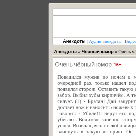
Анекдоты
|
Аудио анекдоты
|
Виде
Анекдоты
»
Чёрный юмор
»
Очень ч
Очень чёрный юмор
Повадился мужик по ночам в м
очередной раз, только нашел по
появился сторож. Оставить такую 
забор. Выбил зубы кирпичём. А тел
силуэт. (1) - Братан! Дай закури
достает нож и наносит 5 ножевых 
говорит: - Убили!!! Берут его 
убегают. Водитель конечно затор
успел. Возвращаясь от любовницы
влипнуть в такую историю. Он 