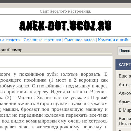
Сайт весёлого настроения.
о анекдоты
|
Смешные картинки
|
Смешное видео
|
Комедии онлайн
ёрный юмор
КАТЕ
орге у покойников зубы золотые воровать. В
Ещё а
дходящего покойника (1 мост и 2 коронки) как
Авто
добычу жалко. Он покойника - под мышку и через
[
о приставил к дереву. Идут два алкаша. В тени -
Алког
ть. (2) - Молчит. Значит нас не уважает. Первый
Арми
ранений в живот. Второй щупает пульс и с ужасом
под мышки, бросают под проезжающую машину и
В Ми
мозил но передними колесами переехать все-таки
Винни
 под видом командировки ему очень не хотелось
Пятач
перевез тело к железнодорожному переезду и