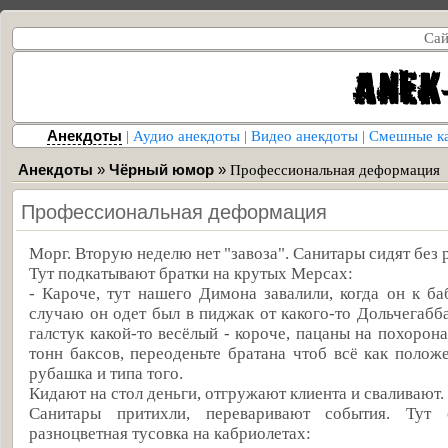
Сай
Анекдоты
|
Аудио анекдоты
|
Видео анекдоты
|
Смешные к
Анекдоты
»
Чёрный юмор
»
Профессиональная деформация
Профессиональная деформация
Морг. Вторую неделю нет "завоза". Санитары сидят без 
Тут подкатывают братки на крутых Мерсах:
- Кароче, тут нашего Димона завалили, когда он к ба
случаю он одет был в пиджак от какого-то Дольчегабб
галстук какой-то весёлый - короче, пацаны на похорон
тонн баксов, переоденьте братана чтоб всё как полож
рубашка и типа того.
Кидают на стол деньги, отгружают клиента и сваливают.
Санитары притихли, переваривают события. Тут 
разноцветная тусовка на кабриолетах: