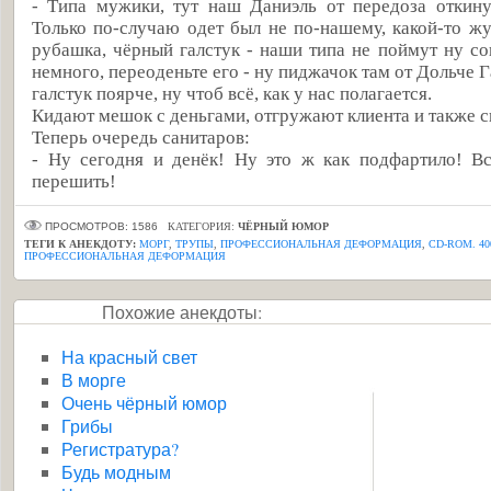
- Типа мужики, тут наш Даниэль от передоза откину
Только по-случаю одет был не по-нашему, какой-то ж
рубашка, чёрный галстук - наши типа не поймут ну со
немного, переоденьте его - ну пиджачок там от Дольче Г
галстук поярче, ну чтоб всё, как у нас полагается.
Кидают мешок с деньгами, отгружают клиента и также с
Теперь очередь санитаров:
- Ну сегодня и денёк! Ну это ж как подфартило! Вс
перешить!
ПРОСМОТРОВ: 1586
КАТЕГОРИЯ:
ЧЁРНЫЙ ЮМОР
ТЕГИ К АНЕКДОТУ:
МОРГ
,
ТРУПЫ
,
ПРОФЕССИОНАЛЬНАЯ ДЕФОРМАЦИЯ
,
CD-ROM. 4
ПРОФЕССИОНАЛЬНАЯ ДЕФОРМАЦИЯ
Похожие анекдоты:
На красный свет
В морге
Очень чёрный юмор
Грибы
Регистратура?
Будь модным