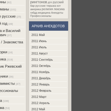
ины
рингтонов
русский
дтп
[92]
бар
русские
тюрьма
кот
оманы
религия
лексика
америка
[101]
гибдд
медицина
Анекдоты
 русские
Профессионалы
[25]
 год
[49]
АРХИВ АНЕКДОТОВ
а и Василий
вич
2011 Май
[37]
2011 Июнь
 / Знакомства
2011 Июль
орки
[16]
2011 Август
ика
2011 Сентябрь
[319]
ик Ржевский
2011 Октябрь
2011 Ноябрь
ники
[36]
2011 Декабрь
раммисты
[47]
2012 Январь
ессионалы
2012 Февраль
2012 Март
а
[196]
2012 Апрель
ама
[53]
2012 Май