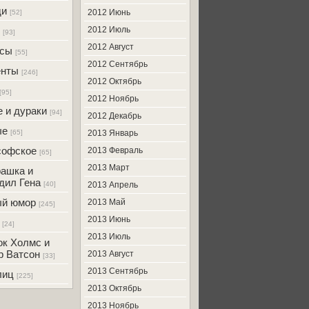
ди
2012 Июнь
[52]
2012 Июль
[93]
2012 Август
усы
[55]
2012 Сентябрь
енты
[246]
2012 Октябрь
[95]
2012 Ноябрь
 и дураки
[94]
2012 Декабрь
ые
[65]
2013 Январь
софское
2013 Февраль
[65]
2013 Март
ашка и
дил Гена
[40]
2013 Апрель
ый юмор
2013 Май
[245]
2013 Июнь
[24]
2013 Июль
к Холмс и
р Ватсон
2013 Август
[33]
2013 Сентябрь
лиц
[225]
2013 Октябрь
2013 Ноябрь