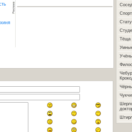
сть
Сосе
Спорт
ахиня
Стат
Студ
Тёща
Умные
Учён
Фило
Чебур
Кроко
Чёрн
Чукчи
Шерло
докто
Штир