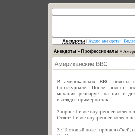
Анекдоты
|
Аудио анекдоты
|
Виде
Анекдоты
»
Профессионалы
»
Амер
Американские ВВС
В американских ВВС пилоты и
бортжурнале. После полета пи
механик реагирует на них и дел
выглядит примерно так...
Запрос: Левое внутреннее колесо 
Ответ: Левое внутреннее колесо о
З.: Тестовый полет прошел о"кей, н