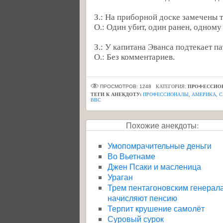
З.: Hа приборной доске замечены т
О.: Один убит, один ранен, одному
З.: У капитана Эванса подтекает п
О.: Без комментариев.
ПРОСМОТРОВ: 1248
КАТЕГОРИЯ:
ПРОФЕССИО
ТЕГИ К АНЕКДОТУ:
ПРОФЕССИОНАЛЫ
,
АМЕРИКА
,
С
ВВС
Похожие анекдоты:
Умопомрачительные деньги
Во Вьетнаме
Джен Псаки и масленица
Ураган
Трем пентагоновским генерал
начисляют пенсию
Терпит крушение самолёт
Суровый сурок