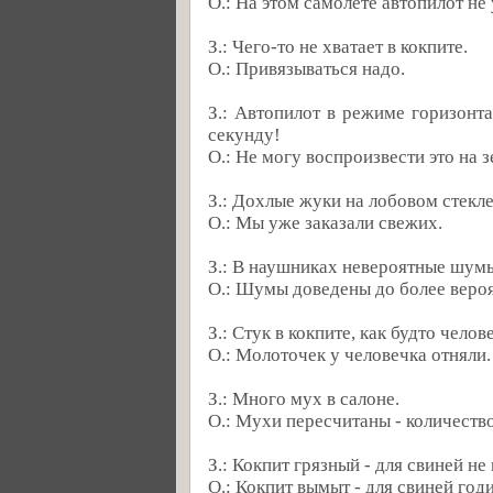
О.: Hа этом самолете автопилот не
З.: Чего-то не хватает в кокпите.
О.: Привязываться надо.
З.: Автопилот в режиме горизонт
секунду!
О.: Hе могу воспроизвести это на з
З.: Дохлые жуки на лобовом стекле
О.: Мы уже заказали свежих.
З.: В наушниках невероятные шум
О.: Шумы доведены до более веро
З.: Стук в кокпите, как будто чело
О.: Молоточек у человечка отняли.
З.: Много мух в салоне.
О.: Мухи пересчитаны - количество
З.: Кокпит грязный - для свиней не
О.: Кокпит вымыт - для свиней годи