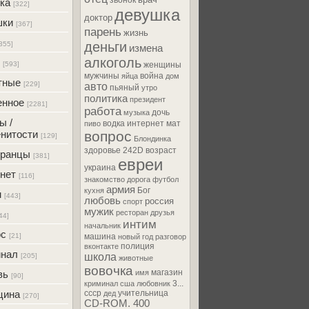
звонок
ка
[322]
девушка
доктор
шки
[367]
парень
жизнь
деньги
355]
измена
алкоголь
[593]
женщины
мужчины
война
яйца
дом
тные
[229]
авто
пьяный
утро
политика
президент
енное
[2281]
работа
дочь
музыка
ы /
водка
интернет
мат
пиво
нитости
вопрос
[129]
Блондинка
здоровье
242D
возраст
транцы
[381]
евреи
украина
нет
[116]
знакомство
дорога
футбол
армия
Бог
кухня
м
[443]
любовь
россия
спорт
мужик
ресторан
друзья
44]
интим
начальник
ос
[21]
машина
новый год
разговор
полиция
вконтакте
инал
школа
[205]
животные
вовочка
магазин
вь
имя
[90]
3...
криминал
сша
любовник
цина
ссср
учительница
дед
[270]
CD-ROM. 400