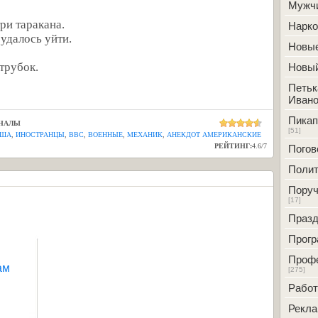
Мужч
ри таракана.
Нарк
 удалось уйти.
Новые
атрубок.
Новый
Петьк
Ивано
Пикап
НАЛЫ
[51]
ША
,
ИНОСТРАНЦЫ
,
ВВС
,
ВОЕННЫЕ
,
МЕХАНИК
,
АНЕКДОТ АМЕРИКАНСКИЕ
РЕЙТИНГ:
4.6
/
7
Погов
Полит
Поруч
[17]
Празд
Прог
Проф
ам
[275]
Работ
Рекл