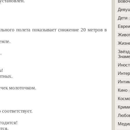
 установлен.
Вовоч
Деву
Дети
[
Евреи
ального полета показывает снижение 20 метров в
Живо
емле.
Жизн
Звёзд
.
Знаме
Инос
ы!
Интер
ятных.
Инти
вечек молоточком.
Кино
[
Косм
Крим
 соответствует.
Любо
 годится!
Меди
тся.