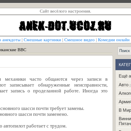
Сайт весёлого настроения.
о анекдоты
|
Смешные картинки
|
Смешное видео
|
Комедии онлайн
иканские ВВС
КАТЕ
Ещё а
 механики часто общаются через записи в
Авто
лот записывает обнаруженные неисправности,
[
ает запись о проделанной работе. Иногда это
Алког
Арми
основного шасси почти требует замены.
В Ми
сновного шасси почти заменено.
Винни
Пятач
о автопилот работает с трудом.