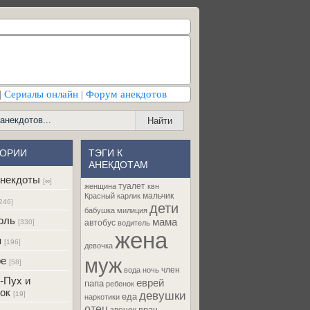
|
Сериалы онлайн
|
Форум анекдотов
ГОРИИ
ТЭГИ К
АНЕКДОТАМ
некдоты
[∞]
туалет
женщина
квн
мальчик
Красный карлик
246]
дети
бабушка
милиция
оль
мама
[330]
автобус
водитель
жена
я
[196]
девочка
муж
ре
[58]
член
вода
ночь
-Пух и
еврей
папа
ребенок
ок
девушки
[19]
еда
наркотики
отец
врач