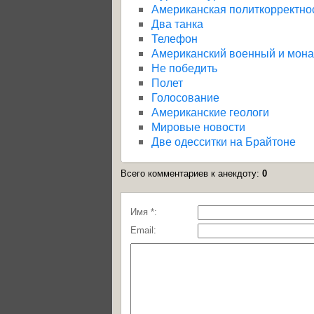
Американская политкорректно
Два танка
Телефон
Американский военный и мон
Не победить
Полет
Голосование
Американские геологи
Мировые новости
Две одесситки на Брайтоне
Всего комментариев к анекдоту
:
0
Имя *:
Email: