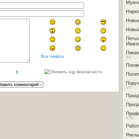
Мужч
Нарк
Новые
Новый
Петьк
Ивано
Пикап
Все смайлы
[51]
Погов
Полит
Поруч
[17]
Празд
Прог
Проф
[275]
Работ
Рекл