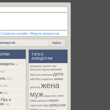
|
Сериалы онлайн
|
Форум анекдотов
ГОРИИ
ТЭГИ К
АНЕКДОТАМ
некдоты
[∞]
туалет
женщина
квн
мальчик
Красный карлик
246]
дети
бабушка
милиция
оль
мама
[330]
автобус
водитель
жена
я
[196]
девочка
муж
ре
[58]
член
вода
ночь
-Пух и
еврей
папа
ребенок
ок
девушки
[19]
еда
наркотики
отец
врач