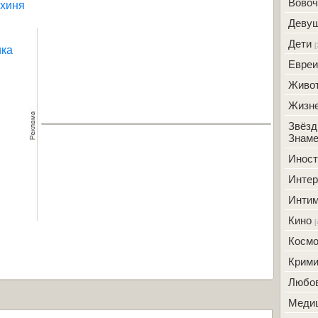
Вовоч
ахиня
Деву
Дети
[
ика
Евреи
Живо
Жизн
Звёзд
Знаме
Инос
Интер
Инти
Кино
[
Косм
Крим
Любо
Меди