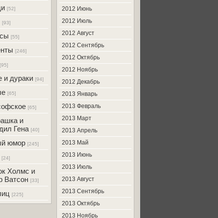
ди
2012 Июнь
[52]
2012 Июль
[93]
2012 Август
усы
[55]
2012 Сентябрь
енты
[246]
2012 Октябрь
[95]
2012 Ноябрь
 и дураки
[94]
2012 Декабрь
ые
[65]
2013 Январь
софское
2013 Февраль
[65]
2013 Март
ашка и
дил Гена
[40]
2013 Апрель
ый юмор
2013 Май
[245]
2013 Июнь
[24]
2013 Июль
к Холмс и
р Ватсон
2013 Август
[33]
2013 Сентябрь
лиц
[225]
2013 Октябрь
2013 Ноябрь