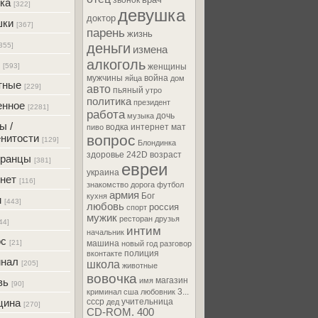
звонок
ка
[322]
девушка
доктор
шки
[367]
парень
жизнь
деньги
355]
измена
алкоголь
[593]
женщины
мужчины
война
яйца
дом
тные
[229]
авто
пьяный
утро
политика
президент
енное
[2281]
работа
дочь
музыка
ы /
водка
интернет
мат
пиво
нитости
вопрос
[129]
Блондинка
здоровье
242D
возраст
транцы
[381]
евреи
украина
нет
[116]
знакомство
дорога
футбол
армия
Бог
кухня
м
[443]
любовь
россия
спорт
мужик
ресторан
друзья
44]
интим
начальник
ос
[21]
машина
новый год
разговор
полиция
вконтакте
инал
школа
[205]
животные
вовочка
магазин
вь
имя
[90]
3...
криминал
сша
любовник
цина
ссср
учительница
дед
[270]
CD-ROM. 400