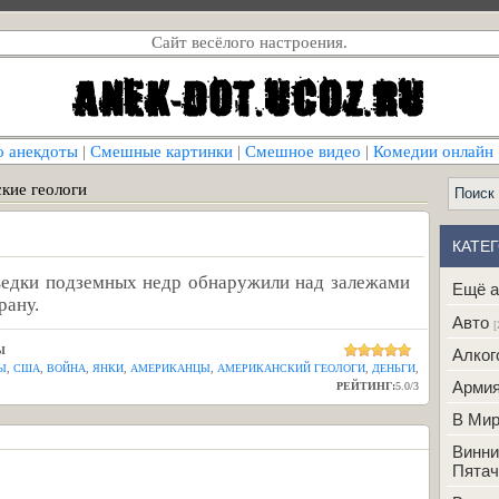
Сайт весёлого настроения.
о анекдоты
|
Смешные картинки
|
Смешное видео
|
Комедии онлайн
кие геологи
КАТЕ
зведки подземных недр обнаружили над залежами
Ещё а
рану.
Авто
[
Ы
Алког
Ы
,
США
,
ВОЙНА
,
ЯНКИ
,
АМЕРИКАНЦЫ
,
АМЕРИКАНСКИЙ ГЕОЛОГИ
,
ДЕНЬГИ
,
Арми
РЕЙТИНГ:
5.0
/
3
В Ми
Винни
Пятач