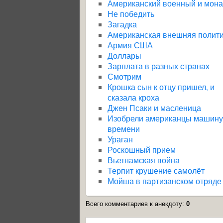
Американский военный и мон
Не победить
Загадка
Американская внешняя полит
Армия США
Доллары
Зарплата в разных странах
Смотрим
Крошка сын к отцу пришел, и
сказала кроха
Джен Псаки и масленица
Изобрели американцы машину
времени
Ураган
Роскошный прием
Вьетнамская война
Терпит крушение самолёт
Мойша в партизанском отряде
Всего комментариев к анекдоту
:
0