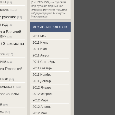
ины
рингтонов
русский
дтп
[92]
бар
русские
тюрьма
кот
оманы
религия
лексика
америка
[101]
гибдд
медицина
Анекдоты
 русские
Иностранцы
[25]
 год
[49]
АРХИВ АНЕКДОТОВ
а и Василий
вич
2011 Май
[37]
2011 Июнь
 / Знакомства
2011 Июль
орки
[16]
2011 Август
ика
2011 Сентябрь
[319]
ик Ржевский
2011 Октябрь
2011 Ноябрь
ники
[36]
2011 Декабрь
раммисты
[47]
2012 Январь
ессионалы
2012 Февраль
2012 Март
а
[196]
2012 Апрель
ама
[53]
2012 Май