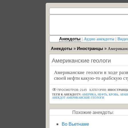
Анекдоты
|
Аудио анекдоты
|
Виде
Анекдоты
»
Иностранцы
»
Американс
Американские геологи
Американские геологи в ходе ра
своей нефти какую-то арабскую ст
ПРОСМОТРОВ: 2145
КАТЕГОРИЯ:
ИНОСТРАНЦ
ТЕГИ К АНЕКДОТУ:
АМЕРИКА
,
НЕФТЬ
,
КРОВЬ
,
АРАБ
АНЕКДОТ АМЕРИКАНСКИЕ ГЕОЛОГИ
Похожие анекдоты:
Во Вьетнаме