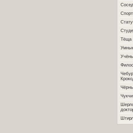
Сосе
Спорт
Стат
Студ
Тёща
Умные
Учён
Фило
Чебур
Кроко
Чёрн
Чукчи
Шерло
докто
Штир