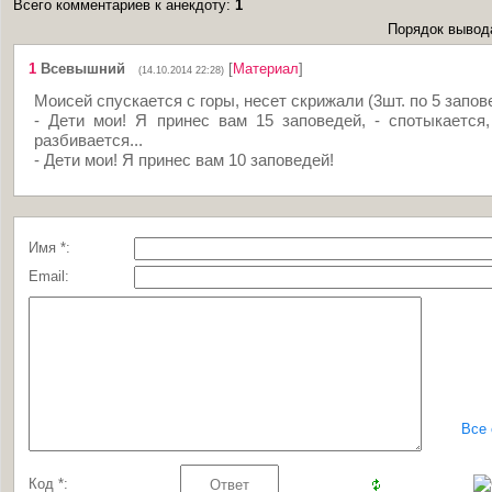
Всего комментариев к анекдоту
:
1
Порядок вывод
1
Всевышний
[
Материал
]
(14.10.2014 22:28)
Моисей спускается с горы, несет скрижали (3шт. по 5 запов
- Дети мои! Я принес вам 15 заповедей, - спотыкается
разбивается...
- Дети мои! Я принес вам 10 заповедей!
Имя *:
Email:
Все
Код *: