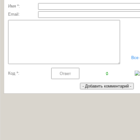
Имя *:
Email:
Все
Код *: