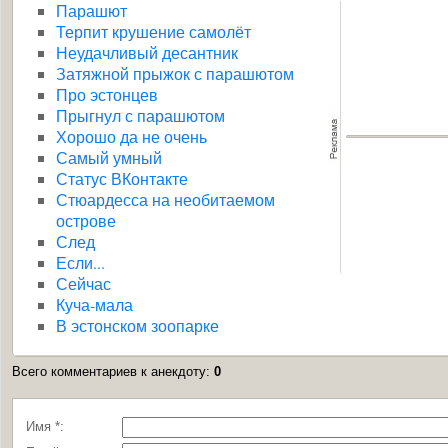
Парашют
Терпит крушение самолёт
Неудачливый десантник
Затяжной прыжок с парашютом
Про эстонцев
Прыгнул с парашютом
Хорошо да не очень
Самый умный
Статус ВКонтакте
Стюардесса на необитаемом
острове
След
Если...
Сейчас
Куча-мала
В эстонском зоопарке
Всего комментариев к анекдоту
:
0
Имя *: