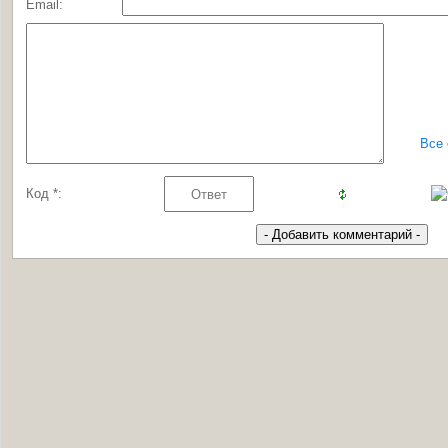
Email:
Все
Код *: