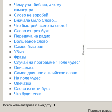
Чему учит библия, а чему
камасутра
Слово не воробей
Вначале было Слово...
Что быстрей всего на свете?
Слово из трех букв...
Передача на радио
Волшебное слово
Самое быстрое
Убью
Фразы
Случай на программе "Поле чудес"
Описалась
Самое длинное английское слово
На поле чудес
Опечатка
Слово из пяти букв
Что будет если...
Всего комментариев к анекдоту
:
1
Порядок вывод