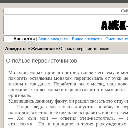
Сай
Анекдоты
|
Аудио анекдоты
|
Видео анекдоты
|
Смешные к
Анекдоты
»
Жизненное
»
О пользе первоисточников
О пользе первоисточников
Молодой монах принял постриг, после чего ему в мо
помогать остальным монахам переписывать от руки це
законы и так далее. Поработав так с месяц, наш нов
внимание, что все монахи переписывают эти материалы 
оригинала.
Удивившись данному факту, он решил сказать это отцу-
— Падре, ведь если кто-то допустил ошибку в пе
повторяться вечно, и её никак не исправить, ибо не с че
— Хм, сын мой — ответил отец-настоятель, — в
столетиями... Но, в принципе, в твоих рассуждениях