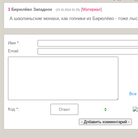
1
Бирюлёво Западное
[
Материал
]
(15.10.2014 01:25)
А шаолиньские монахи, как гопники из Бирюлёво - тоже лыс
Имя *:
Email:
Все
Код *: