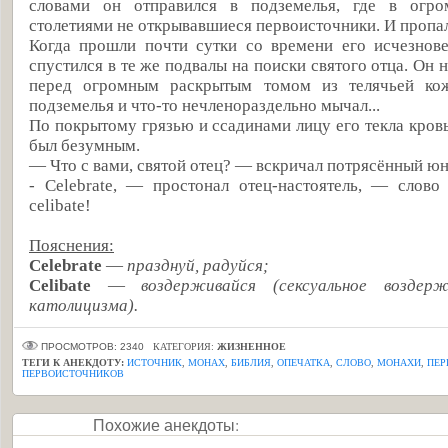
словами он отправился в подземелья, где в огро
столетиями не открывавшиеся первоисточники. И пропал
Когда прошли почти сутки со времени его исчезнов
спустился в те же подвалы на поиски святого отца. Он 
перед огромным раскрытым томом из телячьей кож
подземелья и что-то нечленораздельно мычал...
По покрытому грязью и ссадинами лицу его текла кровь
был безумным.
— Что с вами, святой отец? — вскричал потрясённый ю
- Celebrate, — простонал отец-настоятель, — слово бы
celibate!
Пояснения:
Celebrate
—
празднуй, радуйся;
Celibate
—
воздерживайся (сексуальное возде
католицизма).
ПРОСМОТРОВ: 2340
КАТЕГОРИЯ:
ЖИЗНЕННОЕ
ТЕГИ К АНЕКДОТУ:
ИСТОЧНИК
,
МОНАХ
,
БИБЛИЯ
,
ОПЕЧАТКА
,
СЛОВО
,
МОНАХИ
,
ПЕР
ПЕРВОИСТОЧНИКОВ
Похожие анекдоты: