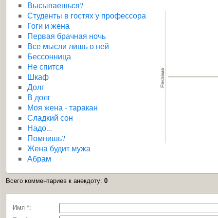
Высыпаешься?
Студенты в гостях у профессора
Гоги и жена
Первая брачная ночь
Все мысли лишь о ней
Бессонница
Не спится
Шкаф
Долг
В долг
Моя жена - таракан
Сладкий сон
Надо...
Помнишь?
Жена будит мужа
Абрам
Всего комментариев к анекдоту
:
0
Имя *: