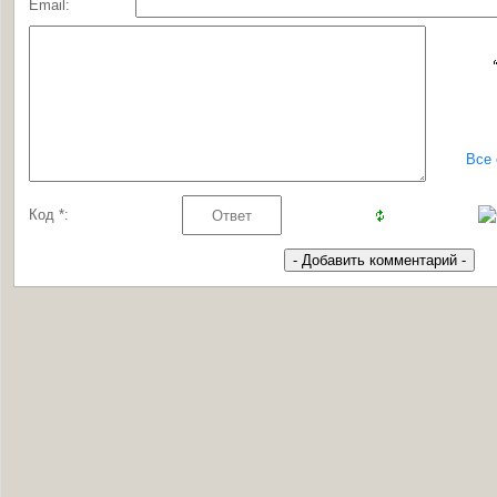
Email:
Все
Код *: