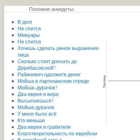
Похожие анекдоты:
В долг
Не спится
Мемуары
Не спится
Хочешь сделать умное выражение
лица
Сколько стоит доехать до
Дерибасовской?
Рабинович одолжите денег
Мойша в партизанском отряде
Мойша–дурачок?
Два еврея и вера
Высыпаешься?
Мойше-дурачок
У меня было всё
Кто меньше
Два еврея и грабители
Благотворительность по еврейски
В еврейской семье