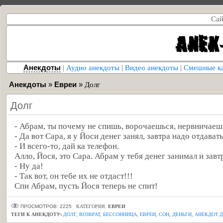
Сай
Анекдоты
|
Аудио анекдоты
|
Видео анекдоты
|
Смешные к
Анекдоты
»
Евреи
»
Долг
Долг
- Абрам, ты почему не спишь, ворочаешься, нервничаеш
- Да вот Сара, я у Йоси денег занял, завтра надо отдавать
- И всего-то, дай ка телефон.
Алло, Йося, это Сара. Абрам у тебя денег занимал и зав
- Ну да!
- Так вот, он тебе их не отдаст!!!
Спи Абрам, пусть Йося теперь не спит!
ПРОСМОТРОВ: 2225
КАТЕГОРИЯ:
ЕВРЕИ
ТЕГИ К АНЕКДОТУ:
ДОЛГ
,
ВОЗВРАТ
,
БЕССОННИЦА
,
ЕВРЕИ
,
СОН
,
ДЕНЬГИ
,
АНЕКДОТ 