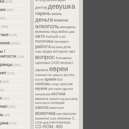
звонок
ка
[322]
девушка
доктор
шки
[367]
парень
жизнь
деньги
355]
измена
алкоголь
[593]
женщины
мужчины
война
яйца
дом
тные
[229]
авто
пьяный
утро
политика
президент
енное
[2281]
работа
дочь
музыка
ы /
водка
интернет
мат
пиво
нитости
вопрос
[129]
Блондинка
здоровье
242D
возраст
транцы
[381]
евреи
украина
нет
[116]
знакомство
дорога
футбол
армия
Бог
кухня
м
[443]
любовь
россия
спорт
мужик
ресторан
друзья
44]
интим
начальник
ос
[21]
машина
новый год
разговор
полиция
вконтакте
инал
школа
[205]
животные
вовочка
магазин
вь
имя
[90]
3...
криминал
сша
любовник
цина
ссср
учительница
дед
[270]
CD-ROM. 400