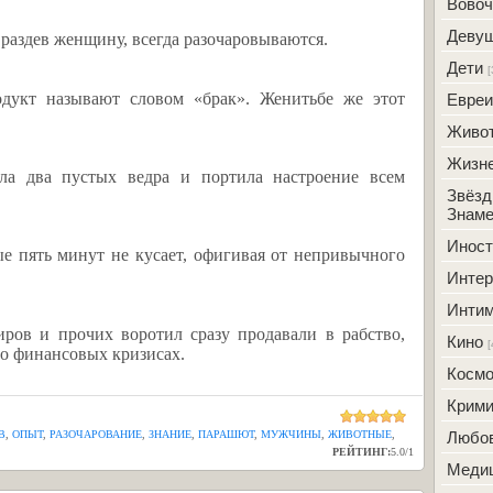
Вовоч
Деву
раздев женщину, всегда разочаровываются.
Дети
[
дукт называют словом «брак». Женитьбе же этот
Евреи
Живо
Жизн
ла два пустых ведра и портила настроение всем
Звёзд
Знаме
Инос
ые пять минут не кусает, офигивая от непривычного
Интер
Инти
ров и прочих воротил сразу продавали в рабство,
Кино
[
 о финансовых кризисах.
Косм
Крим
В
,
ОПЫТ
,
РАЗОЧАРОВАНИЕ
,
ЗНАНИЕ
,
ПАРАШЮТ
,
МУЖЧИНЫ
,
ЖИВОТНЫЕ
,
Любо
РЕЙТИНГ:
5.0
/
1
Меди