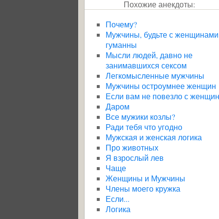
Похожие анекдоты:
Почему?
Мужчины, будьте с женщинами
гуманны
Мысли людей, давно не
занимавшихся сексом
Легкомысленные мужчины
Мужчины остроумнее женщин
Если вам не повезло с женщи
Даром
Все мужики козлы?
Ради тебя что угодно
Мужская и женская логика
Про животных
Я взрослый лев
Чаще
Женщины и Мужчины
Члены моего кружка
Если...
Логика