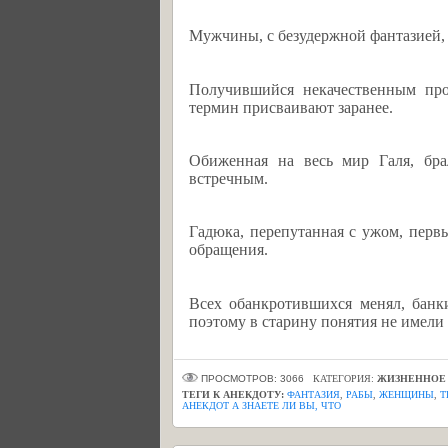
Мужчины, с безудержной фантазией, 
Получившийся некачественным про
термин присваивают заранее.
Обиженная на весь мир Галя, бра
встречным.
Гадюка, перепутанная с ужом, перв
обращения.
Всех обанкротившихся менял, банки
поэтому в старину понятия не имели
ПРОСМОТРОВ: 3066
КАТЕГОРИЯ:
ЖИЗНЕННОЕ
ТЕГИ К АНЕКДОТУ:
ФАНТАЗИЯ
,
РАБЫ
,
ЖЕНЩИНЫ
,
Т
АНЕКДОТ А ЗНАЕТЕ ЛИ ВЫ, ЧТО