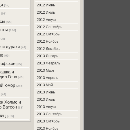
ди
2012 Июнь
[52]
2012 Июль
[93]
2012 Август
усы
[55]
2012 Сентябрь
енты
[246]
2012 Октябрь
[95]
2012 Ноябрь
 и дураки
[94]
2012 Декабрь
ые
[65]
2013 Январь
софское
2013 Февраль
[65]
2013 Март
ашка и
дил Гена
[40]
2013 Апрель
ый юмор
2013 Май
[245]
2013 Июнь
[24]
2013 Июль
к Холмс и
р Ватсон
2013 Август
[33]
2013 Сентябрь
лиц
[225]
2013 Октябрь
2013 Ноябрь