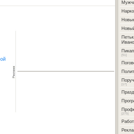
Мужч
Нарк
Новые
Новый
Петьк
Ивано
Пикап
[51]
ной
Погов
Полит
Поруч
[17]
Празд
Прог
Проф
[275]
Работ
Рекл