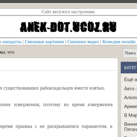
Сайт весёлого настроения.
о анекдоты
|
Смешные картинки
|
Смешное видео
|
Комедии онлайн
вы, что
КАТЕ
Ещё а
ех существовавших рабовладельцев вместе взятых.
Авто
[
Алког
ение извержения, поэтому во время извержения
Арми
В Ми
Винни
время прыжка с не раскрывшимся парашютом, к
Пятач