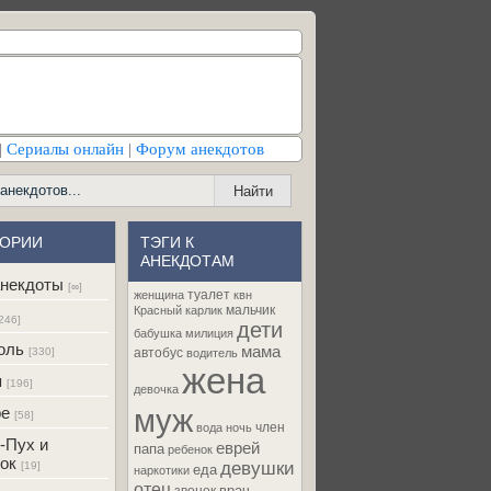
|
Сериалы онлайн
|
Форум анекдотов
ГОРИИ
ТЭГИ К
АНЕКДОТАМ
некдоты
[∞]
туалет
женщина
квн
мальчик
Красный карлик
246]
дети
бабушка
милиция
оль
мама
[330]
автобус
водитель
жена
я
[196]
девочка
муж
ре
[58]
член
вода
ночь
-Пух и
еврей
папа
ребенок
ок
девушки
[19]
еда
наркотики
отец
врач