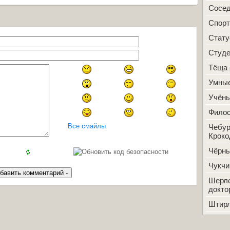
Сосе
Спорт
Стат
Студ
Тёща
Умные
Учён
Фило
Все смайлы
Чебур
Кроко
Чёрн
Чукчи
Шерло
докто
Штир