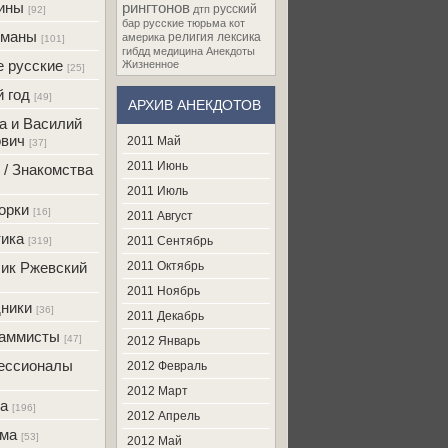
ины
рингтонов
русский
дтп
[92]
бар
русские
тюрьма
кот
оманы
религия
лексика
америка
[101]
гибдд
медицина
Анекдоты
 русские
Жизненное
[25]
 год
[49]
АРХИВ АНЕКДОТОВ
а и Василий
вич
2011 Май
[37]
2011 Июнь
 / Знакомства
2011 Июль
орки
[16]
2011 Август
ика
2011 Сентябрь
[319]
ик Ржевский
2011 Октябрь
2011 Ноябрь
ники
[36]
2011 Декабрь
раммисты
[47]
2012 Январь
ессионалы
2012 Февраль
2012 Март
а
[196]
2012 Апрель
ама
[53]
2012 Май