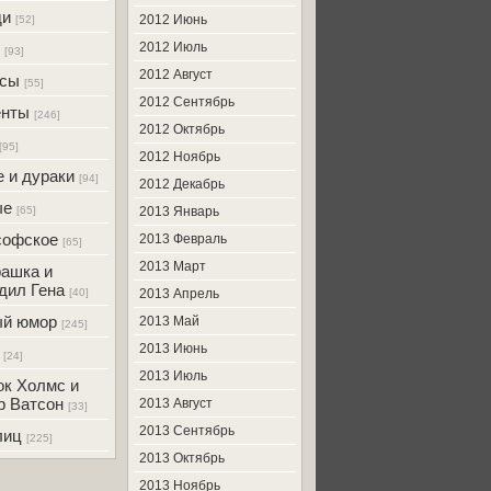
ди
2012 Июнь
[52]
2012 Июль
[93]
2012 Август
усы
[55]
2012 Сентябрь
енты
[246]
2012 Октябрь
[95]
2012 Ноябрь
 и дураки
[94]
2012 Декабрь
ые
[65]
2013 Январь
софское
2013 Февраль
[65]
2013 Март
ашка и
дил Гена
[40]
2013 Апрель
ый юмор
2013 Май
[245]
2013 Июнь
[24]
2013 Июль
к Холмс и
р Ватсон
2013 Август
[33]
2013 Сентябрь
лиц
[225]
2013 Октябрь
2013 Ноябрь