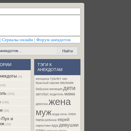
|
Сериалы онлайн
|
Форум анекдотов
ГОРИИ
ТЭГИ К
АНЕКДОТАМ
некдоты
[∞]
туалет
женщина
квн
мальчик
Красный карлик
246]
дети
бабушка
милиция
оль
мама
[330]
автобус
водитель
жена
я
[196]
девочка
муж
ре
[58]
член
вода
ночь
-Пух и
еврей
папа
ребенок
ок
девушки
[19]
еда
наркотики
отец
врач