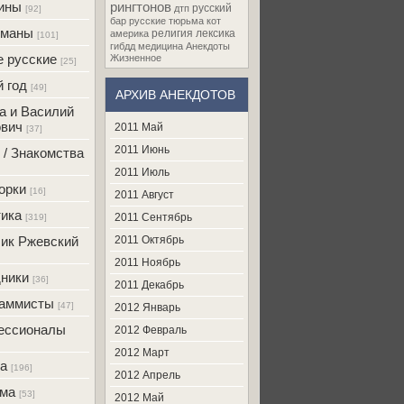
ины
рингтонов
русский
дтп
[92]
бар
русские
тюрьма
кот
оманы
религия
лексика
америка
[101]
гибдд
медицина
Анекдоты
 русские
Жизненное
[25]
 год
[49]
АРХИВ АНЕКДОТОВ
а и Василий
вич
2011 Май
[37]
2011 Июнь
 / Знакомства
2011 Июль
орки
[16]
2011 Август
ика
2011 Сентябрь
[319]
ик Ржевский
2011 Октябрь
2011 Ноябрь
ники
[36]
2011 Декабрь
раммисты
[47]
2012 Январь
ессионалы
2012 Февраль
2012 Март
а
[196]
2012 Апрель
ама
[53]
2012 Май