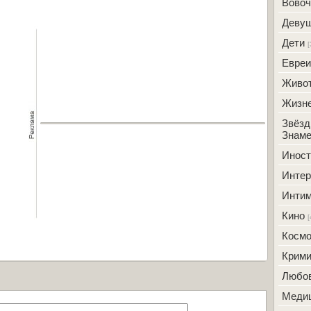
Вовоч
Деву
Дети
[
Евреи
Живо
Жизн
Звёзд
Знаме
Инос
Интер
Инти
Кино
[
Косм
Крим
Любо
Меди