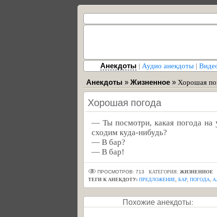
Анекдоты
|
Аудио анекдоты
|
Виде
Анекдоты
»
Жизненное
»
Хорошая по
Хорошая погода
— Ты посмотри, какая погода на у
сходим куда-нибудь?
— В бар?
— В бар!
ПРОСМОТРОВ: 713
КАТЕГОРИЯ:
ЖИЗНЕННОЕ
ТЕГИ К АНЕКДОТУ:
ПРЕДЛОЖЕНИЕ
,
БАР
,
ПОГОДА
,
А
Похожие анекдоты: