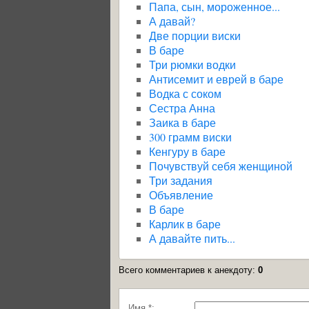
Папа, сын, мороженное...
А давай?
Две порции виски
В баре
Три рюмки водки
Антисемит и еврей в баре
Водка с соком
Сестра Анна
Заика в баре
300 грамм виски
Кенгуру в баре
Почувствуй себя женщиной
Три задания
Объявление
В баре
Карлик в баре
А давайте пить...
Всего комментариев к анекдоту
:
0
Имя *: