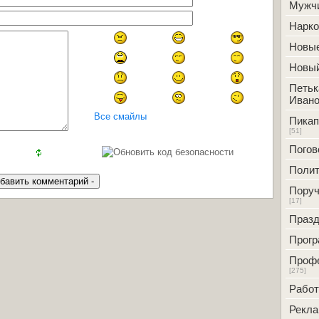
Мужч
Нарк
Новые
Новый
Петьк
Ивано
Все смайлы
Пикап
[51]
Погов
Полит
Поруч
[17]
Празд
Прог
Проф
[275]
Работ
Рекл