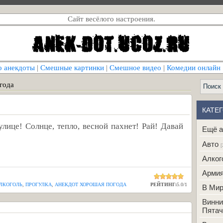
Сайт весёлого настроения.
о анекдоты
|
Смешные картинки
|
Смешное видео
|
Комедии онлайн
года
КАТЕ
лице! Солнце, тепло, весной пахнет! Рай! Давай
Ещё а
Авто
[
Алког
Арми
ЛКОГОЛЬ
,
ПРОГУЛКА
,
АНЕКДОТ ХОРОШАЯ ПОГОДА
РЕЙТИНГ:
5.0
/
1
В Ми
Винни
Пятач