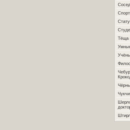
Сосе
Спорт
Стат
Студ
Тёща
Умные
Учён
Фило
Чебур
Кроко
Чёрн
Чукчи
Шерло
докто
Штир