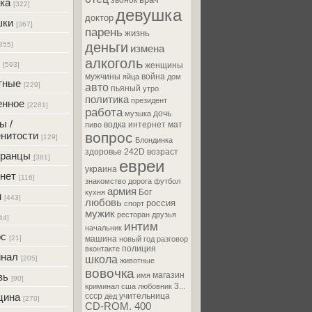
звонок
ка
[322]
девушка
доктор
шки
[367]
парень
жизнь
деньги
355]
измена
алкоголь
[593]
женщины
мужчины
война
яйца
дом
тные
[229]
авто
пьяный
утро
политика
президент
енное
[2281]
работа
дочь
музыка
ы /
водка
интернет
мат
пиво
нитости
вопрос
[129]
Блондинка
здоровье
242D
возраст
транцы
[381]
евреи
украина
нет
[116]
знакомство
дорога
футбол
армия
Бог
кухня
м
[443]
любовь
россия
спорт
мужик
ресторан
друзья
44]
интим
начальник
ос
[21]
машина
новый год
разговор
полиция
вконтакте
инал
школа
[205]
животные
вовочка
магазин
вь
имя
[90]
3...
криминал
сша
любовник
цина
ссср
учительница
дед
[270]
CD-ROM. 400