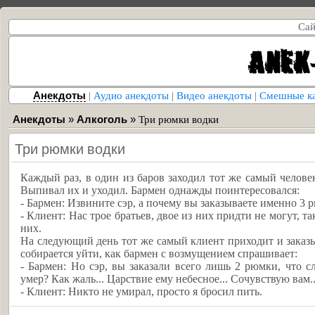
Сай
Анекдоты
|
Аудио анекдоты
|
Видео анекдоты
|
Смешные к
Анекдоты
»
Алкоголь
»
Три рюмки водки
Три рюмки водки
Каждый раз, в один из баров заходил тот же самый челове
Выпивал их и уходил. Бармен однажды поинтересовался:
- Бармен: Извините сэр, а почему вы заказываете именно 3
- Клиент: Нас трое братьев, двое из них придти не могут, та
них.
На следующий день тот же самый клиент приходит и заказ
собирается уйти, как бармен с возмущением спрашивает:
- Бармен: Но сэр, вы заказали всего лишь 2 рюмки, что с
умер? Как жаль... Царствие ему небесное... Сочувствую вам..
- Клиент: Никто не умирал, просто я бросил пить.