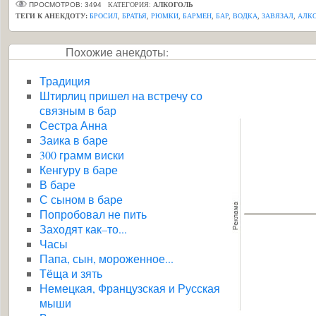
ПРОСМОТРОВ: 3494
КАТЕГОРИЯ:
АЛКОГОЛЬ
ТЕГИ К АНЕКДОТУ:
БРОСИЛ
,
БРАТЬЯ
,
РЮМКИ
,
БАРМЕН
,
БАР
,
ВОДКА
,
ЗАВЯЗАЛ
,
АЛК
Похожие анекдоты:
Традиция
Штирлиц пришел на встречу со
связным в бар
Сестра Анна
Заика в баре
300 грамм виски
Кенгуру в баре
В баре
С сыном в баре
Попробовал не пить
Заходят как–то...
Часы
Папа, сын, мороженное...
Тёща и зять
Немецкая, Французская и Русская
мыши