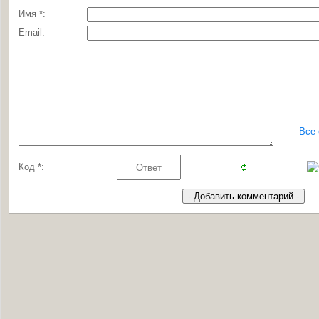
Имя *:
Email:
Все
Код *: