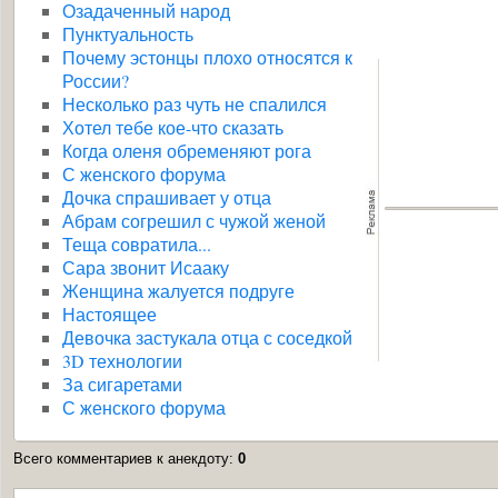
Озадаченный народ
Пунктуальность
Почему эстонцы плохо относятся к
России?
Несколько раз чуть не спалился
Хотел тебе кое-что сказать
Когда оленя обременяют рога
С женского форума
Дочка спрашивает у отца
Абрам согрешил с чужой женой
Теща совратила...
Сара звонит Исааку
Женщина жалуется подруге
Настоящее
Девочка застукала отца с соседкой
3D технологии
За сигаретами
С женского форума
Всего комментариев к анекдоту
:
0