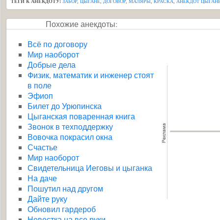
ТЕГИ К АНЕКДОТУ:
ЗАБОР
,
ЦЫГАНЕ
,
ДОГОВОР
,
МАЛЯРЫ
,
КРАСКА
,
АНЕКДОТ ЦЫГАН
Похожие анекдоты:
Всё по договору
Мир наоборот
Добрые дела
Физик, математик и инженер стоят
в поле
Эфиоп
Билет до Урюпинска
Цыганская поваренная книга
Звонок в техподдержку
Вовочка покрасил окна
Счастье
Мир наоборот
Свидетельница Иеговы и цыганка
На даче
Пошутил над другом
Дайте руку
Обновил гардероб
Невестка на все руки