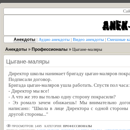
Сай
Анекдоты
|
Аудио анекдоты
|
Видео анекдоты
|
Смешные к
Анекдоты
»
Профессионалы
»
Цыгане-маляры
Цыгане-маляры
Директор школы нанимает бригаду цыган-маляров покрас
Подписали договор.
Бригада цыган-маляров ушла работать. Спустя пол часа:
- Директор мы все!
- А что же это вы только одну сторону покрасили?
- Ээ ромалэ зачем обижаешь! Мы внимательно догов
написано: "Школа в лице Директора с одной стороны 
другой стороны..."
ПРОСМОТРОВ: 1495
КАТЕГОРИЯ:
ПРОФЕССИОНАЛЫ