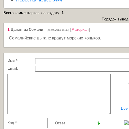
Всего комментариев к анекдоту
:
1
Порядок вывод
1
Цыган из Сомали
[
Материал
]
(28.06.2014 14:40)
Сомалийские цыгане крадут морских коньков.
Имя *:
Email:
Все
Код *: