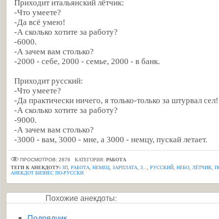
Приходит итальянский лётчик:
-Что умеете?
-Да всё умею!
-А сколько хотите за работу?
-6000.
-А зачем вам столько?
-2000 - себе, 2000 - семье, 2000 - в банк.
Приходит русский:
-Что умеете?
-Да практически ничего, я только-только за штурвал сел!
-А сколько хотите за работу?
-9000.
-А зачем вам столько?
-3000 - вам, 3000 - мне, а 3000 - немцу, пускай летает.
ПРОСМОТРОВ: 2876
КАТЕГОРИЯ:
РАБОТА
ТЕГИ К АНЕКДОТУ:
ЗП
,
РАБОТА
,
НЕМЕЦ
,
ЗАРПЛАТА
,
3...
,
РУССКИЙ
,
НЕБО
,
ЛЁТЧИК
,
П
АНЕКДОТ БИЗНЕС ПО-РУССКИ
Похожие анекдоты:
Подрядчик