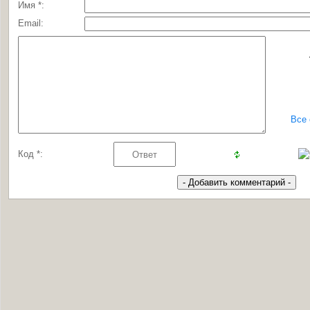
Имя *:
Email:
Все
Код *: