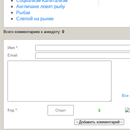
Социализм-Капитализм
Англичане ловят рыбу
Рыбак
Слепой на рынке
Всего комментариев к анекдоту
:
0
Имя *:
Email:
Все
Код *: