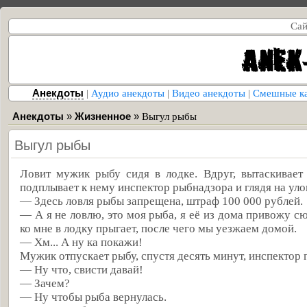
Сай
Анекдоты
|
Аудио анекдоты
|
Видео анекдоты
|
Смешные к
Анекдоты
»
Жизненное
»
Выгул рыбы
Выгул рыбы
Ловит мужик рыбу сидя в лодке. Вдруг, вытаскивает 
подплывает к нему инспектор рыбнадзора и глядя на улов
— Здесь ловля рыбы запрещена, штраф 100 000 рублей.
— А я не ловлю, это моя рыба, я её из дома привожу сю
ко мне в лодку прыгает, после чего мы уезжаем домой.
— Хм... А ну ка покажи!
Мужик отпускает рыбу, спустя десять минут, инспектор 
— Ну что, свисти давай!
— Зачем?
— Ну чтобы рыба вернулась.