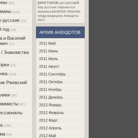
ины
рингтонов
русский
дтп
[92]
бар
русские
тюрьма
кот
оманы
религия
лексика
америка
[101]
гибдд
медицина
Анекдоты
 русские
Авто
[25]
 год
[49]
АРХИВ АНЕКДОТОВ
а и Василий
вич
2011 Май
[37]
2011 Июнь
 / Знакомства
2011 Июль
орки
[16]
2011 Август
ика
2011 Сентябрь
[319]
ик Ржевский
2011 Октябрь
2011 Ноябрь
ники
[36]
2011 Декабрь
раммисты
[47]
2012 Январь
ессионалы
2012 Февраль
2012 Март
а
[196]
2012 Апрель
ама
[53]
2012 Май