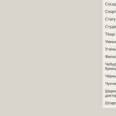
Сосе
Спорт
Стат
Студ
Тёща
Умные
Учён
Фило
Чебур
Кроко
Чёрн
Чукчи
Шерло
докто
Штир