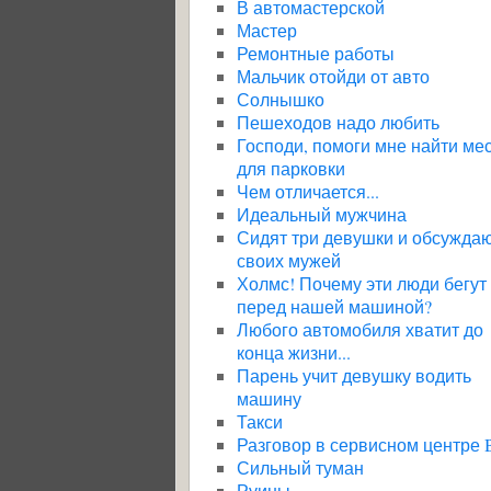
В автомастерской
Мастер
Ремонтные работы
Мальчик отойди от авто
Солнышко
Пешеходов надо любить
Господи, помоги мне найти ме
для парковки
Чем отличается...
Идеальный мужчина
Сидят три девушки и обсужда
своих мужей
Холмс! Почему эти люди бегут
перед нашей машиной?
Любого автомобиля хватит до
конца жизни...
Парень учит девушку водить
машину
Такси
Разговор в сервисном центре
Сильный туман
Руины