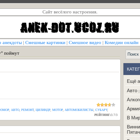
Сайт весёлого настроения.
о анекдоты
|
Смешные картинки
|
Смешное видео
|
Комедии онлайн
у" поймут
т
КАТЕ
Ещё а
Авто
[
Алког
Арми
 ЮМОР
,
АВТО
,
РЕМОНТ
,
ЦИЛИНДР
,
МОТОР
,
АВТОМОБИЛИСТЫ
,
СУБАРУ
,
РЕЙТИНГ:
3.7
/
3
В Ми
Винни
Пятач