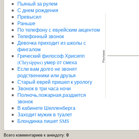
Пьяный за рулем
С днем рождения
Превысил
Раньше
По телефону с евpейским акцентом
Телефонный звонок
Девочка приходит из школы с
фингалом
Греческий философ Хрисипп
(Chrysippus) умер от смеха
Если вам долго не звонят
родственники или друзья
Старый еврей пришел к урологу
Звонок в три часа ночи
Полночь,пожарная,раздается
звонок
В кабинете Шелленберга
Заходит мужик в туалет
Блондинка пишет SMS
Всего комментариев к анекдоту
:
0