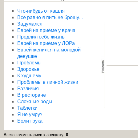
Что-нибудь от кашля
Все равно я пить не брошу...
Задумался
Еврей на приёме у врача
Продлил себе жизнь
Еврей на приёме у ЛОРа
Еврей женился на молодой
девушке
Проблемы
Здоровье
К худшему
Проблемы в личной жизни
Различия
В ресторане
Сложные роды
Таблетки
Я не умру?
Болит рука
Всего комментариев к анекдоту
:
0