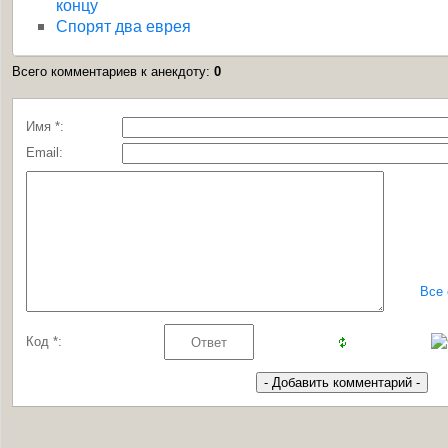
концу
Спорят два еврея
Всего комментариев к анекдоту
:
0
Имя *:
Email:
Все
Код *: