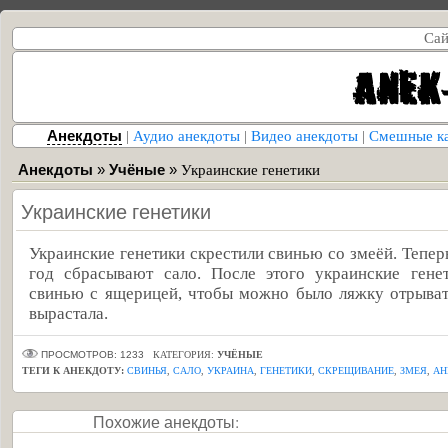
Сай
Анекдоты
|
Аудио анекдоты
|
Видео анекдоты
|
Смешные к
Анекдоты
»
Учёные
»
Украинские генетики
Украинские генетики
Украинские генетики скрестили свинью со змеёй. Теперь
год сбрасывают сало. После этого украинские гене
свинью с ящерицей, чтобы можно было ляжку отрывать
вырастала.
ПРОСМОТРОВ: 1233
КАТЕГОРИЯ:
УЧЁНЫЕ
ТЕГИ К АНЕКДОТУ:
СВИНЬЯ
,
САЛО
,
УКРАИНА
,
ГЕНЕТИКИ
,
СКРЕЩИВАНИЕ
,
ЗМЕЯ
,
АН
Похожие анекдоты: