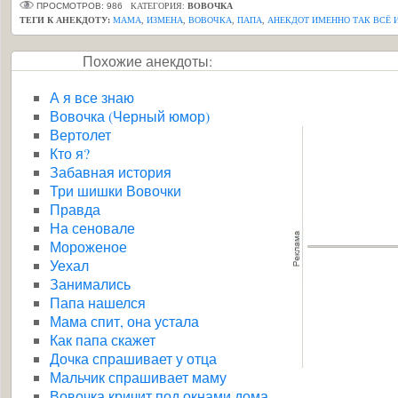
ПРОСМОТРОВ: 986
КАТЕГОРИЯ:
ВОВОЧКА
ТЕГИ К АНЕКДОТУ:
МАМА
,
ИЗМЕНА
,
ВОВОЧКА
,
ПАПА
,
АНЕКДОТ ИМЕННО ТАК ВСЁ 
Похожие анекдоты:
А я все знаю
Вовочка (Черный юмор)
Вертолет
Кто я?
Забавная история
Три шишки Вовочки
Правда
На сеновале
Мороженое
Уехал
Занимались
Папа нашелся
Мама спит, она устала
Как папа скажет
Дочка спрашивает у отца
Мальчик спрашивает маму
Вовочка кричит под окнами дома