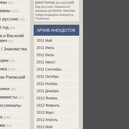
ины
рингтонов
русский
дтп
[92]
бар
русские
тюрьма
кот
оманы
религия
лексика
америка
[101]
гибдд
медицина
Анекдоты
 русские
Политика
[25]
 год
[49]
АРХИВ АНЕКДОТОВ
а и Василий
вич
2011 Май
[37]
2011 Июнь
 / Знакомства
2011 Июль
орки
[16]
2011 Август
ика
2011 Сентябрь
[319]
ик Ржевский
2011 Октябрь
2011 Ноябрь
ники
[36]
2011 Декабрь
раммисты
[47]
2012 Январь
ессионалы
2012 Февраль
2012 Март
а
[196]
2012 Апрель
ама
[53]
2012 Май