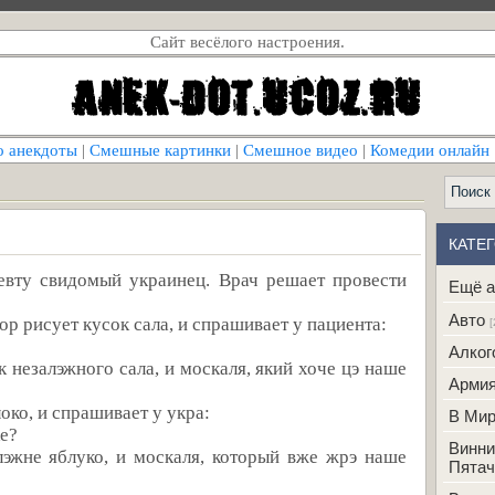
Сайт весёлого настроения.
о анекдоты
|
Смешные картинки
|
Смешное видео
|
Комедии онлайн
КАТЕ
евту свидомый украинец. Врач решает провести
Ещё а
Авто
ор рисует кусок сала, и спрашивает у пациента:
[
Алког
 незалэжного сала, и москаля, який хоче цэ наше
Арми
око, и спрашивает у укра:
В Ми
ке?
Винни
лэжне яблуко, и москаля, который вже жрэ наше
Пятач