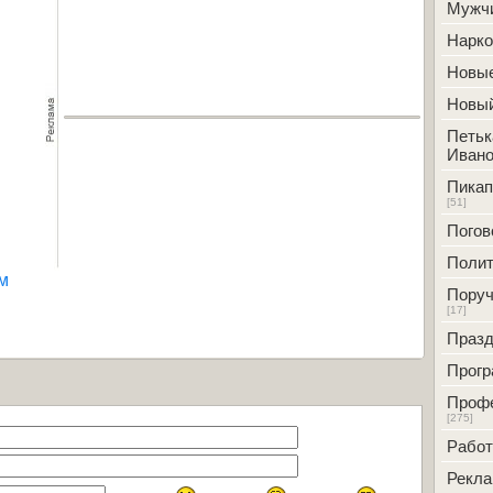
Мужч
Нарк
Новые
Новый
Петьк
Ивано
Пикап
[51]
Погов
Полит
м
Поруч
[17]
Празд
Прог
Проф
[275]
Работ
Рекл