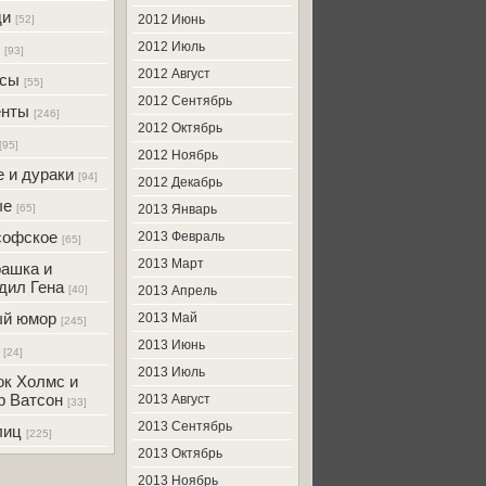
ди
2012 Июнь
[52]
2012 Июль
[93]
2012 Август
усы
[55]
2012 Сентябрь
енты
[246]
2012 Октябрь
[95]
2012 Ноябрь
 и дураки
[94]
2012 Декабрь
ые
[65]
2013 Январь
софское
2013 Февраль
[65]
2013 Март
ашка и
дил Гена
[40]
2013 Апрель
ый юмор
2013 Май
[245]
2013 Июнь
[24]
2013 Июль
к Холмс и
р Ватсон
2013 Август
[33]
2013 Сентябрь
лиц
[225]
2013 Октябрь
2013 Ноябрь