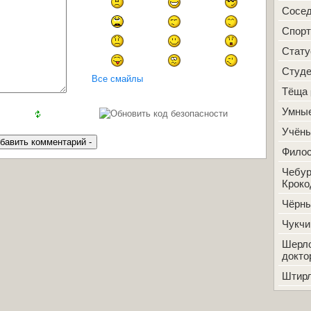
Сосе
Спорт
Стат
Студ
Все смайлы
Тёща
Умные
Учён
Фило
Чебур
Кроко
Чёрн
Чукчи
Шерло
докто
Штир