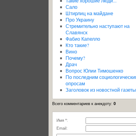
Такие хорошие люди...
Сало
Штирлиц на майдане
Про Украину
Стремительно наступают на
Славянск
Фабио Капелло
Кто такие?
Вино
Почему?
Драч
Вопрос Юлии Тимошенко
По последним социологически
опросам
Заголовок из новостной газеты
Всего комментариев к анекдоту
:
0
Имя *:
Email: