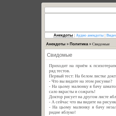
Анекдоты
|
Аудио анекдоты
|
Виде
Анекдоты
»
Политика
»
Свидомые
Свидомые
Приходит на приём к психотерап
ряд тестов.
Первый тест: На белом листке докт
- Что вы видите на этом рисунке?
- На цьому малюнку я бачу шматок
сало вкрасты и сожрать!
Доктор рисует на другом листе ябл
- А сейчас что вы видите на рисун
- На цьому малюнку я бачу неза
ридне яблуко!