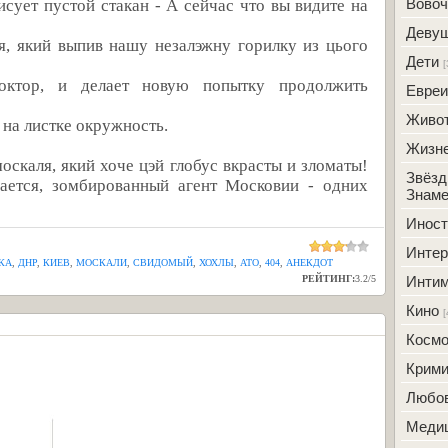
Вовоч
исует пустой стакан - А сейчас что вы видите на
Деву
ля, який выпив нашу незалэжну горилку из цього
Дети
[
доктор, и делает новую попытку продолжить
Евреи
Живо
 на листке окружность.
Жизн
оскаля, який хоче цэй глобус вкрасты и зломаты!
Звёзд
дается, зомбированный агент Московии - одних
Знаме
Инос
Интер
КА
,
ДНР
,
КИЕВ
,
МОСКАЛИ
,
СВИДОМЫЙ
,
ХОХЛЫ
,
АТО
,
404
,
АНЕКДОТ
РЕЙТИНГ:
3.2
/
5
Инти
Кино
[
Косм
Крим
Любо
Меди