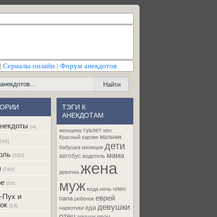
|
Сериалы онлайн
|
Форум анекдотов
ГОРИИ
ТЭГИ К
АНЕКДОТАМ
некдоты
[∞]
туалет
женщина
квн
мальчик
Красный карлик
246]
дети
бабушка
милиция
оль
мама
[330]
автобус
водитель
жена
я
[196]
девочка
муж
ре
[58]
член
вода
ночь
-Пух и
еврей
папа
ребенок
ок
девушки
[19]
еда
наркотики
отец
врач