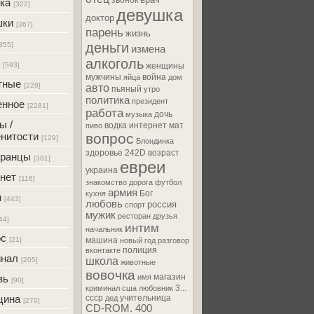
звонок
ка
[322]
девушка
доктор
шки
[367]
парень
жизнь
деньги
355]
измена
алкоголь
[593]
женщины
мужчины
война
яйца
дом
тные
[229]
авто
пьяный
утро
политика
президент
енное
[2281]
работа
дочь
музыка
ы /
водка
интернет
мат
пиво
нитости
вопрос
[129]
Блондинка
здоровье
242D
возраст
транцы
[381]
евреи
украина
нет
[116]
знакомство
дорога
футбол
армия
Бог
кухня
м
[443]
любовь
россия
спорт
мужик
ресторан
друзья
44]
интим
начальник
ос
[21]
машина
новый год
разговор
полиция
вконтакте
инал
школа
[205]
животные
вовочка
магазин
вь
имя
[90]
3...
криминал
сша
любовник
цина
ссср
учительница
дед
[270]
CD-ROM. 400