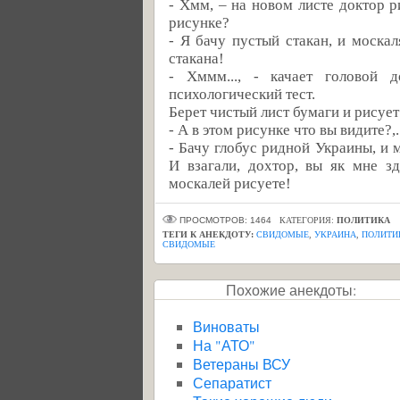
- Хмм, – на новом листе доктор р
рисунке?
- Я бачу пустый стакан, и моска
стакана!
- Хммм..., - качает головой 
психологический тест.
Берет чистый лист бумаги и рисует
- А в этом рисунке что вы видите?,.
- Бачу глобус ридной Украины, и м
И взагали, дохтор, вы як мне з
москалей рисуете!
ПРОСМОТРОВ: 1464
КАТЕГОРИЯ:
ПОЛИТИКА
ТЕГИ К АНЕКДОТУ:
СВИДОМЫЕ
,
УКРАИНА
,
ПОЛИТИ
СВИДОМЫЕ
Похожие анекдоты:
Виноваты
На "АТО"
Ветераны ВСУ
Сепаратист