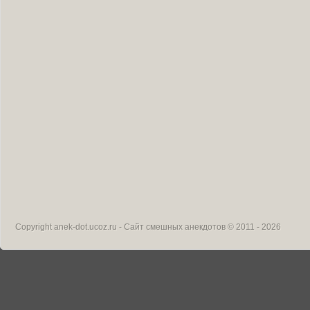
Copyright
anek-dot.ucoz.ru - Сайт смешных анекдотов
© 2011 - 2026