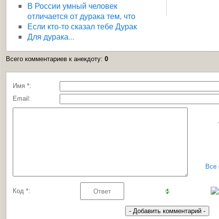
В России умный человек
отличается от дурака тем, что
Если кто-то сказал тебе Дурак
Для дурака...
Всего комментариев к анекдоту
:
0
Имя *:
Email:
Все
Код *: