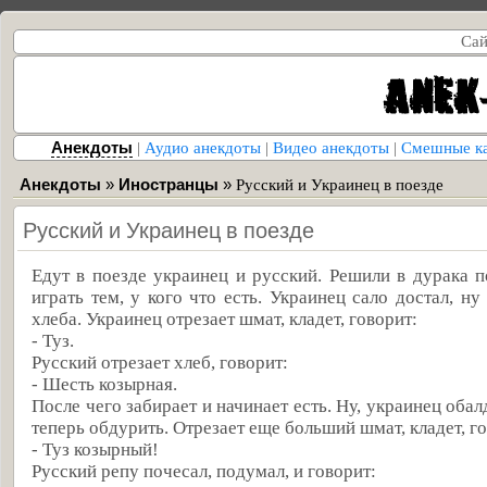
Сай
Анекдоты
|
Аудио анекдоты
|
Видео анекдоты
|
Смешные к
Анекдоты
»
Иностранцы
»
Русский и Украинец в поезде
Русский и Украинец в поезде
Едут в поезде украинец и русский. Решили в дурака по
играть тем, у кого что есть. Украинец сало достал, н
хлеба. Украинец отрезает шмат, кладет, говорит:
- Туз.
Русский отрезает хлеб, говорит:
- Шесть козырная.
После чего забирает и начинает есть. Ну, украинец обал
теперь обдурить. Отрезает еще больший шмат, кладет, г
- Туз козырный!
Русский репу почесал, подумал, и говорит: