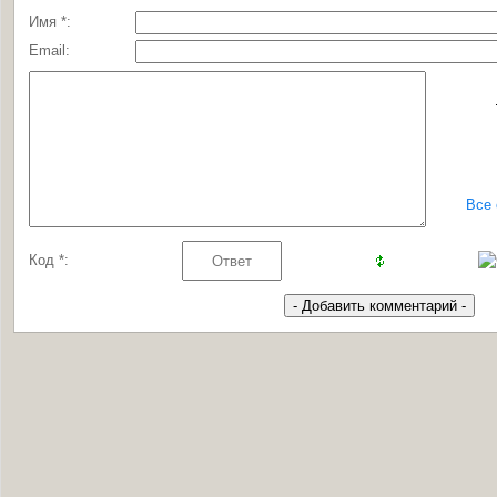
Имя *:
Email:
Все
Код *: