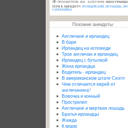
ПРОСМОТРОВ: 906
КАТЕГОРИЯ:
ИНОСТРАНЦЫ
ТЕГИ К АНЕКДОТУ:
ПОЛИЦЕЙСКИЙ
,
ИРЛАНДЦЫ
,
ИР
САМОУБИЙЦА
Похожие анекдоты:
Англичане и ирландец
В баре
Ирландец на исповеди
Трое англичан и ирландец
Ирландец с бутылкой
Жена ирландца
Водитель - ирландец
В американском штате Сиэтл
Чем отличается еврей от
англичанина?
Вовочка и конный
Прострелил
Англичане и мертвая лошадь
Братья ирландцы
Жажда
К морю