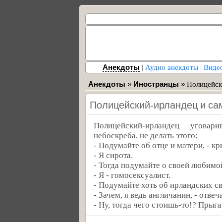
Анекдоты
|
Аудио анекдоты
|
Виде
Анекдоты
»
Иностранцы
»
Полицейск
Полицейский-ирландец и с
Полицейский-ирландец уговар
небоскреба, не делать этого:
- Подумайте об отце и матери, - к
- Я сирота.
- Тогда подумайте о своей любимой
- Я - гомосексуалист.
- Подумайте хоть об ирландских с
- Зачем, я ведь англичанин, - отве
- Ну, тогда чего стоишь-то!? Прыга