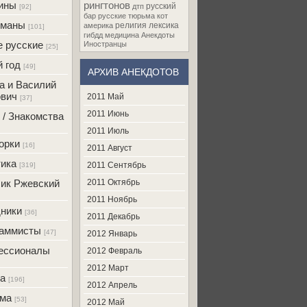
ины
рингтонов
русский
дтп
[92]
бар
русские
тюрьма
кот
оманы
религия
лексика
америка
[101]
гибдд
медицина
Анекдоты
 русские
Иностранцы
[25]
 год
[49]
АРХИВ АНЕКДОТОВ
а и Василий
вич
2011 Май
[37]
2011 Июнь
 / Знакомства
2011 Июль
орки
[16]
2011 Август
ика
2011 Сентябрь
[319]
ик Ржевский
2011 Октябрь
2011 Ноябрь
ники
[36]
2011 Декабрь
раммисты
[47]
2012 Январь
ессионалы
2012 Февраль
2012 Март
а
[196]
2012 Апрель
ама
[53]
2012 Май