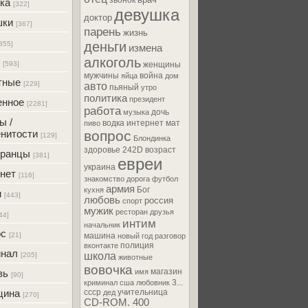
звонок
ка
[322]
девушка
доктор
шки
[367]
парень
жизнь
деньги
355]
измена
алкоголь
[593]
женщины
мужчины
война
яйца
дом
тные
[229]
авто
пьяный
утро
политика
президент
енное
[2281]
работа
дочь
музыка
ы /
водка
интернет
мат
пиво
нитости
вопрос
[129]
Блондинка
здоровье
242D
возраст
транцы
[381]
евреи
украина
нет
[116]
знакомство
дорога
футбол
армия
Бог
кухня
м
[443]
любовь
россия
спорт
мужик
ресторан
друзья
44]
интим
начальник
ос
[21]
машина
новый год
разговор
полиция
вконтакте
инал
школа
[205]
животные
вовочка
магазин
вь
имя
[90]
3...
криминал
сша
любовник
цина
ссср
учительница
дед
[270]
CD-ROM. 400