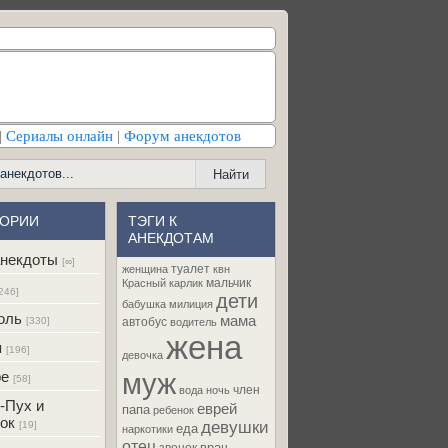
|
Сериалы онлайн
|
Форум анекдотов
ГОРИИ
ТЭГИ К
АНЕКДОТАМ
некдоты
[∞]
туалет
женщина
квн
мальчик
Красный карлик
246]
дети
бабушка
милиция
оль
мама
[330]
автобус
водитель
жена
я
[196]
девочка
муж
ре
[58]
член
вода
ночь
-Пух и
еврей
папа
ребенок
ок
девушки
[19]
еда
наркотики
отец
врач