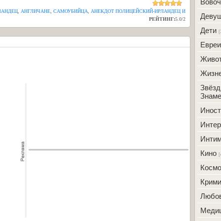
Вовоч
ЛАНДЕЦ
,
АНГЛИЧАНЕ
,
САМОУБИЙЦА
,
АНЕКДОТ ПОЛИЦЕЙСКИЙ-ИРЛАНДЕЦ И
Деву
РЕЙТИНГ:
5.0
/
2
Дети
[
Евреи
Живо
Жизн
Звёзд
Знаме
Инос
Интер
Инти
Кино
[
Косм
Крим
Любо
Меди