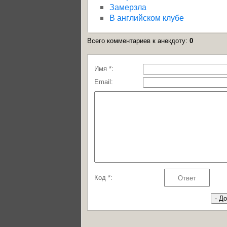
Замерзла
В английском клубе
Всего комментариев к анекдоту
:
0
Имя *:
Email:
Код *: