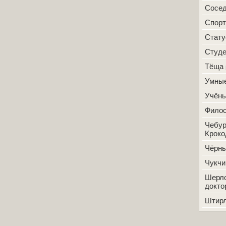
Сосе
Спорт
Стат
Студ
Тёща
Умные
Учён
Фило
Чебур
Кроко
Чёрн
Чукчи
Шерло
докто
Штир