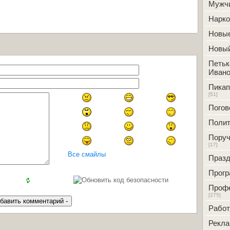
Мужч
Нарк
Новые
Новый
Петьк
Ивано
Пикап
[51]
Погов
Полит
Поруч
[17]
Все смайлы
Празд
Прог
Проф
[275]
Работ
Рекл