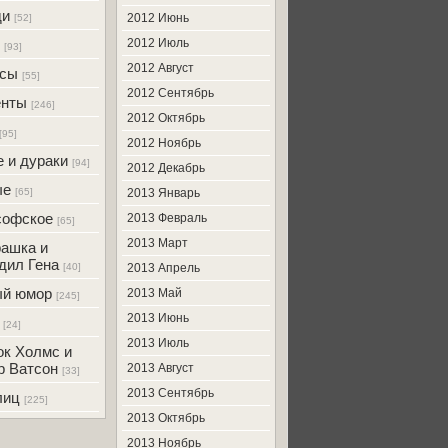
ди
2012 Июнь
[52]
2012 Июль
[93]
2012 Август
усы
[55]
2012 Сентябрь
енты
[246]
2012 Октябрь
[95]
2012 Ноябрь
 и дураки
[94]
2012 Декабрь
ые
[65]
2013 Январь
софское
2013 Февраль
[65]
2013 Март
ашка и
дил Гена
[40]
2013 Апрель
ый юмор
2013 Май
[245]
2013 Июнь
[24]
2013 Июль
к Холмс и
р Ватсон
2013 Август
[33]
2013 Сентябрь
лиц
[225]
2013 Октябрь
2013 Ноябрь