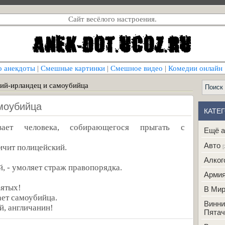
Сайт весёлого настроения.
о анекдоты
|
Смешные картинки
|
Смешное видео
|
Комедии онлайн
ий-ирландец и самоубийца
амоубийца
КАТЕ
ивает человека, собирающегося прыгать с
Ещё а
Авто
ричит полицейский.
[
Алког
, - умоляет страж правопорядка.
Арми
вятых!
В Ми
чает самоубийца.
Винни
й, англичанин!
Пятач