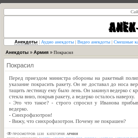
Сай
Анекдоты
|
Аудио анекдоты
|
Видео анекдоты
|
Смешные к
Анекдоты
»
Армия
»
Покрасил
Покрасил
Перед приездом министра обороны на ракетный поли
указание покрасить ракету. Он не доставал до носа ве
тащить лестницу ему было лень. Он закинул ведерко с кр
стекла вниз, покрыв ракету, а ведерко осталось наверху.
- Это что такое? - строго спросил у Иванова прибы
ведерко.
- Синхрофазотрон!
- Вижу, что синхрофазотрон. Почему не покрашен?
ПРОСМОТРОВ: 1130
КАТЕГОРИЯ:
АРМИЯ