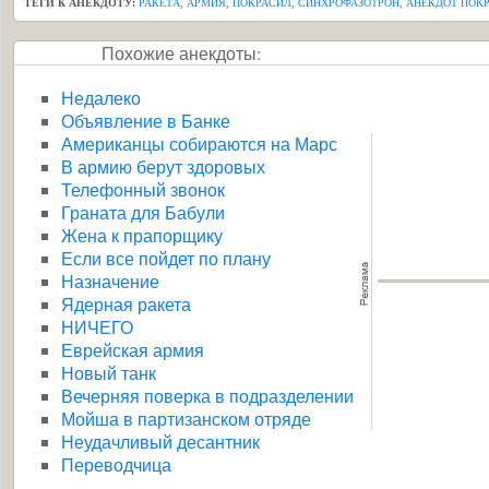
ТЕГИ К АНЕКДОТУ:
РАКЕТА
,
АРМИЯ
,
ПОКРАСИЛ
,
СИНХРОФАЗОТРОН
,
АНЕКДОТ ПОК
Похожие анекдоты:
Недалеко
Объявление в Банке
Американцы собираются на Марс
В армию берут здоровых
Телефонный звонок
Граната для Бабули
Жена к прапорщику
Если все пойдет по плану
Назначение
Ядерная ракета
НИЧЕГО
Еврейская армия
Новый танк
Вечерняя поверка в подразделении
Мойша в партизанском отряде
Неудачливый десантник
Переводчица