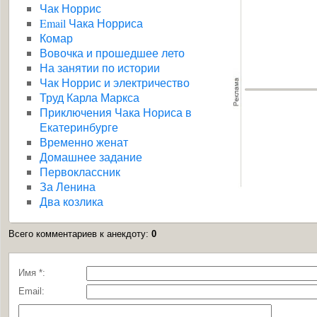
Чак Норрис
Email Чака Норриса
Комар
Вовочка и прошедшее лето
На занятии по истории
Чак Норрис и электричество
Труд Карла Маркса
Приключения Чака Нориса в
Екатеринбурге
Временно женат
Домашнее задание
Первоклассник
За Ленина
Два козлика
Всего комментариев к анекдоту
:
0
Имя *:
Email: