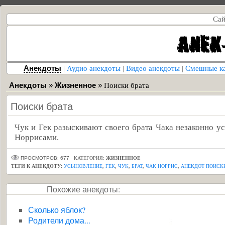
Сай
Анекдоты
|
Аудио анекдоты
|
Видео анекдоты
|
Смешные к
Анекдоты
»
Жизненное
»
Поиски брата
Поиски брата
Чук и Гек разыскивают своего брата Чака незаконно 
Норрисами.
ПРОСМОТРОВ: 677
КАТЕГОРИЯ:
ЖИЗНЕННОЕ
ТЕГИ К АНЕКДОТУ:
УСЫНОВЛЕНИЕ
,
ГЕК
,
ЧУК
,
БРАТ
,
ЧАК НОРРИС
,
АНЕКДОТ ПОИСКИ
Похожие анекдоты:
Сколько яблок?
Родители дома...