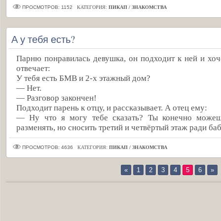
ПРОСМОТРОВ: 1152
КАТЕГОРИЯ:
ПИКАП / ЗНАКОМСТВА
А у тебя есть?
Парню понравилась девушка, он подходит к ней и хоч
отвечает:
У тебя есть БМВ и 2-х этажный дом?
— Нет.
— Разговор закончен!
Подходит парень к отцу, и рассказывает. А отец ему:
— Ну что я могу тебе сказать? Ты конечно може
разменять, но сносить третий и четвёртый этаж ради бабы
ПРОСМОТРОВ: 4636
КАТЕГОРИЯ:
ПИКАП / ЗНАКОМСТВА
«
1
2
3
4
5
6
»