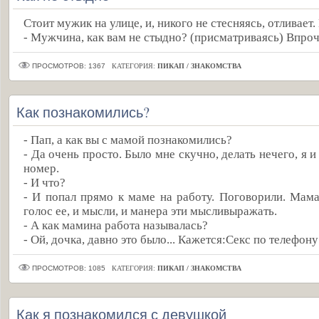
Стоит мужик на улице, и, никого не стесняясь, отливае
- Мужчина, как вам не стыдно? (присматриваясь) Впро
ПРОСМОТРОВ: 1367
КАТЕГОРИЯ:
ПИКАП / ЗНАКОМСТВА
Как познакомились?
- Пап, а как вы с мамой познакомились?
- Да очень просто. Было мне скучно, делать нечего, я
номер.
- И что?
- И попал прямо к маме на работу. Поговорили. Мама
голос ее, и мысли, и манера эти мысливыражать.
- А как мамина работа называлась?
- Ой, дочка, давно это было... Кажется:Секс по телефону
ПРОСМОТРОВ: 1085
КАТЕГОРИЯ:
ПИКАП / ЗНАКОМСТВА
Как я познакомился с девушкой