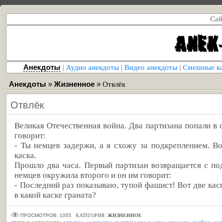
Сай
Анекдоты
|
Аудио анекдоты
|
Видео анекдоты
|
Смешные к
Анекдоты
»
Жизненное
»
Отвлёк
Отвлёк
Великая Отечественная война. Два партизана попали в
говорит:
- Ты немцев задержи, а я схожу за подкреплением. Во
каска.
Прошло два часа. Первый партизан возвращается с по
немцев окружила второго и он им говорит:
- Последний раз показываю, тупой фашист! Вот две каски
в какой каске граната?
ПРОСМОТРОВ: 1055
КАТЕГОРИЯ:
ЖИЗНЕННОЕ