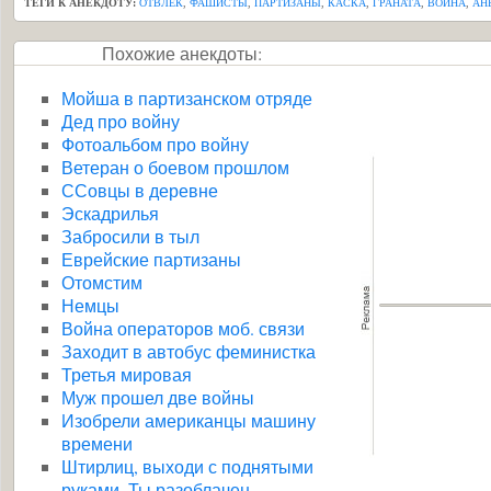
ТЕГИ К АНЕКДОТУ:
ОТВЛЕК
,
ФАШИСТЫ
,
ПАРТИЗАНЫ
,
КАСКА
,
ГРАНАТА
,
ВОЙНА
,
АН
Похожие анекдоты:
Мойша в партизанском отряде
Дед про войну
Фотоальбом про войну
Ветеран о боевом прошлом
ССовцы в деревне
Эскадрилья
Забросили в тыл
Еврейские партизаны
Отомстим
Немцы
Война операторов моб. связи
Заходит в автобус феминистка
Третья мировая
Муж прошел две войны
Изобрели американцы машину
времени
Штирлиц, выходи с поднятыми
руками. Ты разоблачен