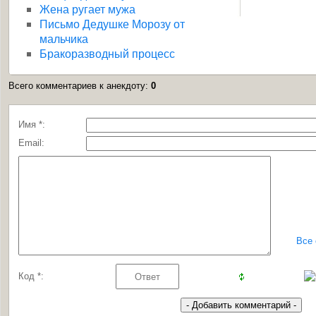
Жена ругает мужа
Письмо Дедушке Морозу от
мальчика
Бракоразводный процесс
Всего комментариев к анекдоту
:
0
Имя *:
Email:
Все
Код *: