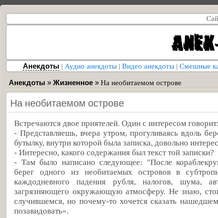
Сай
Анекдоты
|
Аудио анекдоты
|
Видео анекдоты
|
Смешные к
Анекдоты
»
Жизненное
»
На необитаемом острове
На необитаемом острове
Встречаются двое приятелей. Один с интересом говорит
- Представляешь, вчера утром, прогуливаясь вдоль бер
бутылку, внутри которой была записка, довольно интере
- Интересно, какого содержания был текст той записки?
- Там было написано следующее: "После кораблекру
берег одного из необитаемых островов в субтропи
каждодневного падения рубля, налогов, шума, ав
загрязняющего окружающую атмосферу. Не знаю, стои
случившемся, но почему-то хочется сказать нашедшем
позавидовать».