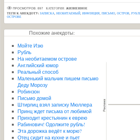
ПРОСМОТРОВ: 897
КАТЕГОРИЯ:
ЖИЗНЕННОЕ
ТЕГИ К АНЕКДОТУ:
ЗАПИСКА
,
НЕОБИТАЕМЫЙ
,
ИНФЛЯЦИЯ
,
ПИСЬМО
,
ОСТРОВ
,
РУБЛ
ОСТРОВЕ
Похожие анекдоты:
Мойте Изю
Рубль
На необитаемом острове
Английский юмор
Реальный способ
Маленький мальчик пишем письмо
Деду Морозу
Робинзон
Письмо домой
Штирлиц взял записку Мюллера
Принц ждет письма от любимой
Приходит крестьянин к еврею
Рабинович! Одолжите рубль!
Эта дорожка ведёт к морю?
Отец сидит на кухне и пьет