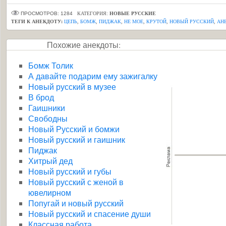
ПРОСМОТРОВ: 1284
КАТЕГОРИЯ:
НОВЫЕ РУССКИЕ
ТЕГИ К АНЕКДОТУ:
ЦЕПЬ
,
БОМЖ
,
ПИДЖАК
,
НЕ МОЕ
,
КРУТОЙ
,
НОВЫЙ РУССКИЙ
,
АН
Похожие анекдоты:
Бомж Толик
А давайте подарим ему зажигалку
Новый русский в музее
В брод
Гаишники
Свободны
Новый Русский и бомжи
Новый русский и гаишник
Пиджак
Хитрый дед
Новый русский и губы
Новый русский с женой в
ювелирном
Попугай и новый русский
Новый русский и спасение души
Классная работа