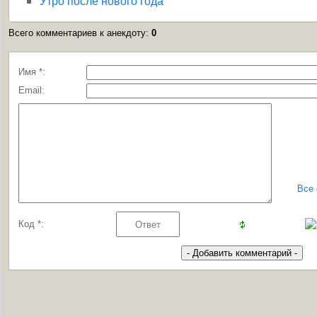
Утро после нового года
Всего комментариев к анекдоту
:
0
Имя *:
Email:
Все
Код *: