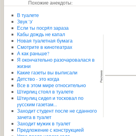
Похожие анекдоты:
В туалете
Звук 'э'
Если ты поср#л зараза
Кабы дождь не капал
Новая туалетная бумага
Смотрите в кинотеатрах
А как раньше?
Я окончательно разочаровалася в
жизни
Какие газеты вы выписали
Детство - это когда
Все в этом мире относительно
Штирлиц стоял в туалете
Штиpлиц сидел и тосковал по
pусским газетам...
Заходит студент после не сданного
зачета в туалет
Заходит мужик в туалет
Предложение с конструкцией