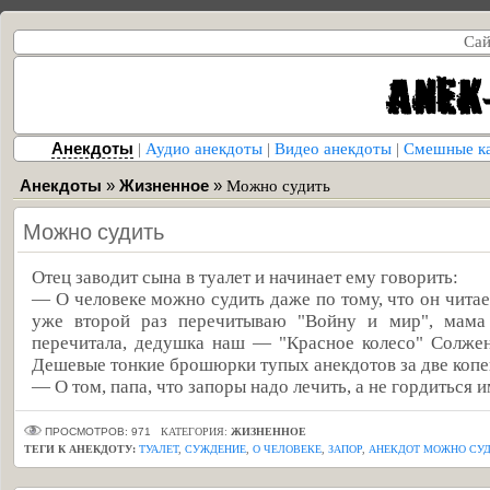
Сай
Анекдоты
|
Аудио анекдоты
|
Видео анекдоты
|
Смешные к
Анекдоты
»
Жизненное
»
Можно судить
Можно судить
Отец заводит сына в туалет и начинает ему говорить:
— О человеке можно судить даже по тому, что он читает
уже второй раз перечитываю "Войну и мир", мам
перечитала, дедушка наш — "Красное колесо" Солже
Дешевые тонкие брошюрки тупых анекдотов за две копей
— О том, папа, что запоры надо лечить, а не гордиться 
ПРОСМОТРОВ: 971
КАТЕГОРИЯ:
ЖИЗНЕННОЕ
ТЕГИ К АНЕКДОТУ:
ТУАЛЕТ
,
СУЖДЕНИЕ
,
О ЧЕЛОВЕКЕ
,
ЗАПОР
,
АНЕКДОТ МОЖНО СУ