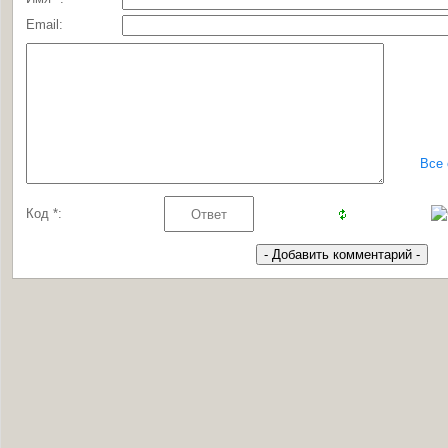
Email:
Все
Код *: