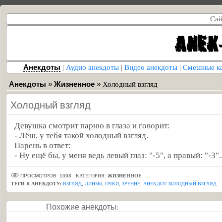
Сай
Анекдоты
|
Аудио анекдоты
|
Видео анекдоты
|
Смешные к
Анекдоты
»
Жизненное
»
Холодный взгляд
Холодный взгляд
Девушка смотрит парню в глаза и говорит:
- Лёш, у тебя такой холодный взгляд.
Парень в ответ:
- Ну ещё бы, у меня ведь левый глаз: "-5", а правый: "-3"..
ПРОСМОТРОВ: 1098
КАТЕГОРИЯ:
ЖИЗНЕННОЕ
ТЕГИ К АНЕКДОТУ:
ВЗГЛЯД
,
ЛИНЗЫ
,
ОЧКИ
,
ЗРЕНИЕ
,
АНЕКДОТ ХОЛОДНЫЙ ВЗГЛЯД
Похожие анекдоты: