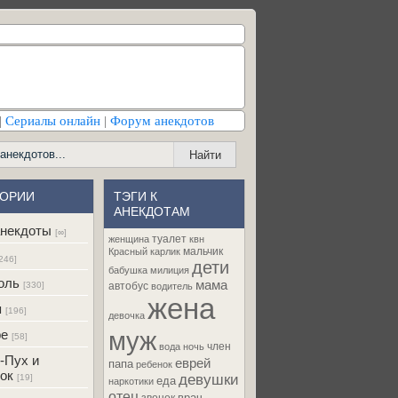
|
Сериалы онлайн
|
Форум анекдотов
ГОРИИ
ТЭГИ К
АНЕКДОТАМ
некдоты
[∞]
туалет
женщина
квн
мальчик
Красный карлик
246]
дети
бабушка
милиция
оль
мама
[330]
автобус
водитель
жена
я
[196]
девочка
муж
ре
[58]
член
вода
ночь
-Пух и
еврей
папа
ребенок
ок
девушки
[19]
еда
наркотики
отец
врач