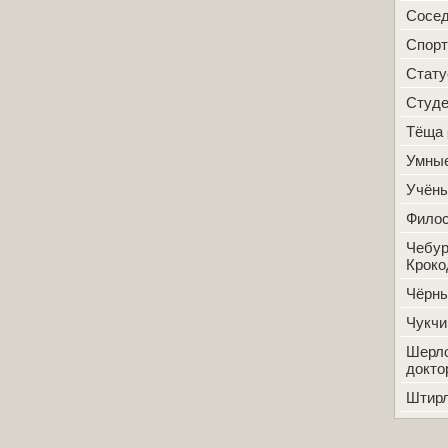
Сосе
Спорт
Стат
Студ
Тёща
Умные
Учён
Фило
Чебур
Кроко
Чёрн
Чукчи
Шерло
докто
Штир