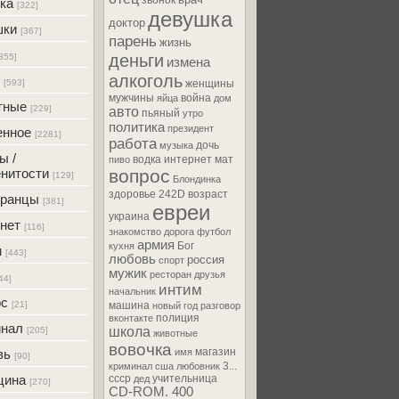
звонок
ка
[322]
девушка
доктор
шки
[367]
парень
жизнь
деньги
355]
измена
алкоголь
[593]
женщины
мужчины
война
яйца
дом
тные
[229]
авто
пьяный
утро
политика
президент
енное
[2281]
работа
дочь
музыка
ы /
водка
интернет
мат
пиво
нитости
вопрос
[129]
Блондинка
здоровье
242D
возраст
транцы
[381]
евреи
украина
нет
[116]
знакомство
дорога
футбол
армия
Бог
кухня
м
[443]
любовь
россия
спорт
мужик
ресторан
друзья
44]
интим
начальник
ос
[21]
машина
новый год
разговор
полиция
вконтакте
инал
школа
[205]
животные
вовочка
магазин
вь
имя
[90]
3...
криминал
сша
любовник
цина
ссср
учительница
дед
[270]
CD-ROM. 400