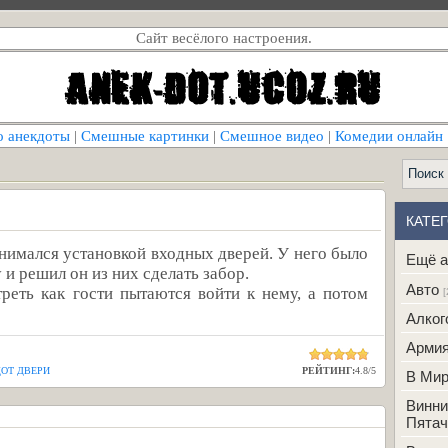
Сайт весёлого настроения.
о анекдоты
|
Смешные картинки
|
Смешное видео
|
Комедии онлайн
КАТЕ
нимался установкой входных дверей. У него было
Ещё а
и решил он из них сделать забор.
Авто
реть как гости пытаются войти к нему, а потом
[
Алког
Арми
ОТ ДВЕРИ
РЕЙТИНГ:
4.8
/
5
В Ми
Винни
Пятач