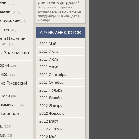
ины
рингтонов
русский
дтп
[92]
бар
русские
тюрьма
кот
оманы
религия
лексика
америка
[101]
гибдд
медицина
Анекдоты
 русские
Соседи
[25]
 год
[49]
АРХИВ АНЕКДОТОВ
а и Василий
вич
2011 Май
[37]
2011 Июнь
 / Знакомства
2011 Июль
орки
[16]
2011 Август
ика
2011 Сентябрь
[319]
ик Ржевский
2011 Октябрь
2011 Ноябрь
ники
[36]
2011 Декабрь
раммисты
[47]
2012 Январь
ессионалы
2012 Февраль
2012 Март
а
[196]
2012 Апрель
ама
[53]
2012 Май