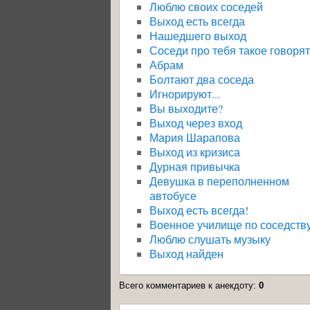
Люблю своих соседей
Выход есть всегда
Нашедшего выход
Соседи про тебя такое говорят
Абрам
Болтают два соседа
Игнорируют...
Вы выходите?
Выход через вход
Мария Шарапова
Выход из кризиса
Дурная привычка
Девушка в переполненном
автобусе
Выход есть всегда!
Военное училище по соседств
Люблю слушать музыку
Выход найден
Всего комментариев к анекдоту
:
0