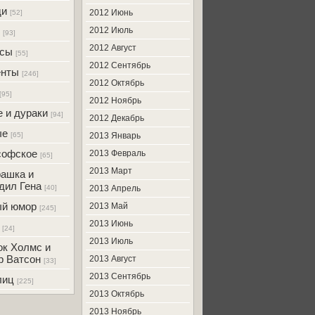
ди
2012 Июнь
[52]
2012 Июль
[93]
2012 Август
усы
[55]
2012 Сентябрь
енты
[246]
2012 Октябрь
[95]
2012 Ноябрь
 и дураки
[94]
2012 Декабрь
ые
[65]
2013 Январь
софское
2013 Февраль
[65]
2013 Март
ашка и
дил Гена
[40]
2013 Апрель
ый юмор
2013 Май
[245]
2013 Июнь
[24]
2013 Июль
к Холмс и
р Ватсон
2013 Август
[33]
2013 Сентябрь
лиц
[225]
2013 Октябрь
2013 Ноябрь