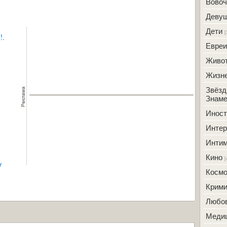
Вовоч
Деву
Дети
[
!.
Евреи
Живо
Жизн
Звёзд
Знаме
Инос
Интер
Инти
Кино
[
у
Косм
Крим
Любо
Меди