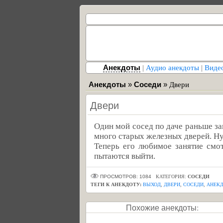
Анекдоты
|
Аудио анекдоты
|
Виде
Анекдоты
»
Соседи
»
Двери
Двери
Один мой сосед по даче раньше за
много старых железных дверей. Ну 
Теперь его любимое занятие смот
пытаются выйти.
ПРОСМОТРОВ: 1084
КАТЕГОРИЯ:
СОСЕДИ
ТЕГИ К АНЕКДОТУ:
ВЫХОД
,
ДВЕРИ
,
СОСЕДИ
,
АНЕКД
Похожие анекдоты: