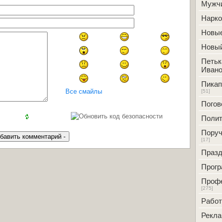
Мужч
Нарк
Новые
Новый
Петьк
Ивано
Пикап
Все смайлы
[51]
Погов
Полит
Поруч
[17]
Празд
Прог
Проф
[275]
Работ
Рекл