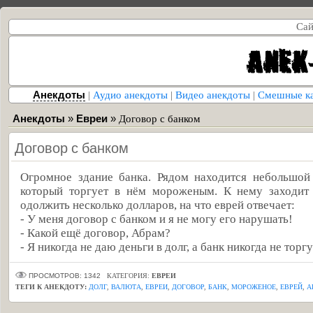
Сай
Анекдоты
|
Аудио анекдоты
|
Видео анекдоты
|
Смешные к
Анекдоты
»
Евреи
»
Договор с банком
Договор с банком
Огромное здание банка. Рядом находится небольшой 
который торгует в нём мороженым. К нему заходит 
одолжить несколько долларов, на что еврей отвечает:
- У меня договор с банком и я не могу его нарушать!
- Какой ещё договор, Абрам?
- Я никогда не даю деньги в долг, а банк никогда не тор
ПРОСМОТРОВ: 1342
КАТЕГОРИЯ:
ЕВРЕИ
ТЕГИ К АНЕКДОТУ:
ДОЛГ
,
ВАЛЮТА
,
ЕВРЕИ
,
ДОГОВОР
,
БАНК
,
МОРОЖЕНОЕ
,
ЕВРЕЙ
,
А