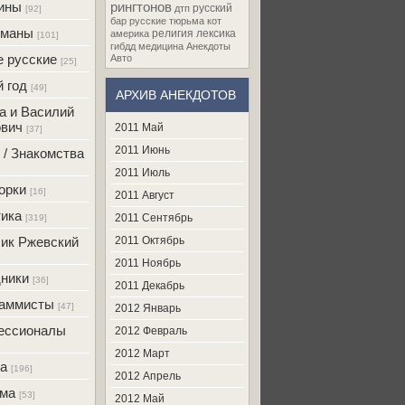
ины
рингтонов
русский
дтп
[92]
бар
русские
тюрьма
кот
оманы
религия
лексика
америка
[101]
гибдд
медицина
Анекдоты
 русские
Авто
[25]
 год
[49]
АРХИВ АНЕКДОТОВ
а и Василий
вич
2011 Май
[37]
2011 Июнь
 / Знакомства
2011 Июль
орки
[16]
2011 Август
ика
2011 Сентябрь
[319]
ик Ржевский
2011 Октябрь
2011 Ноябрь
ники
[36]
2011 Декабрь
раммисты
[47]
2012 Январь
ессионалы
2012 Февраль
2012 Март
а
[196]
2012 Апрель
ама
[53]
2012 Май