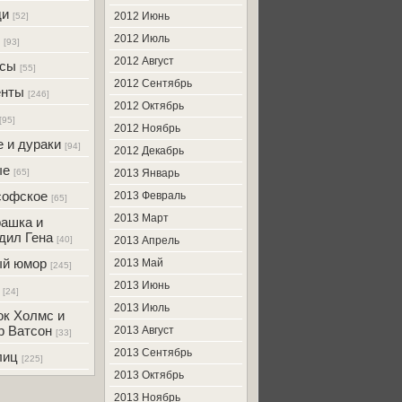
ди
2012 Июнь
[52]
2012 Июль
[93]
2012 Август
усы
[55]
2012 Сентябрь
енты
[246]
2012 Октябрь
[95]
2012 Ноябрь
 и дураки
[94]
2012 Декабрь
ые
[65]
2013 Январь
софское
2013 Февраль
[65]
2013 Март
ашка и
дил Гена
[40]
2013 Апрель
ый юмор
2013 Май
[245]
2013 Июнь
[24]
2013 Июль
к Холмс и
р Ватсон
2013 Август
[33]
2013 Сентябрь
лиц
[225]
2013 Октябрь
2013 Ноябрь