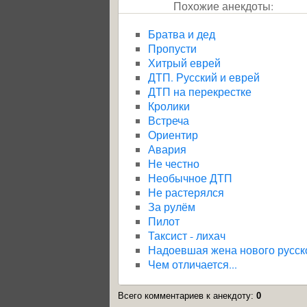
Похожие анекдоты:
Братва и дед
Пропусти
Хитрый еврей
ДТП. Русский и еврей
ДТП на перекрестке
Кролики
Встреча
Ориентир
Авария
Не честно
Необычное ДТП
Не растерялся
За рулём
Пилот
Таксист - лихач
Надоевшая жена нового русск
Чем отличается...
Всего комментариев к анекдоту
:
0