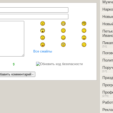
Мужч
Нарк
Новые
Новый
Петьк
Ивано
Пикап
[51]
Все смайлы
Погов
Полит
Поруч
[17]
Празд
Прог
Проф
[275]
Работ
Рекл