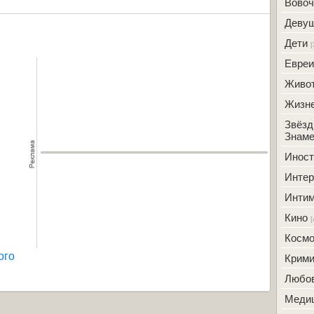
Вовоч
Деву
Дети
[
Евреи
Живо
Жизн
Звёзд
Знаме
Инос
Интер
Инти
Кино
[
Косм
ого
Крим
Любо
Меди