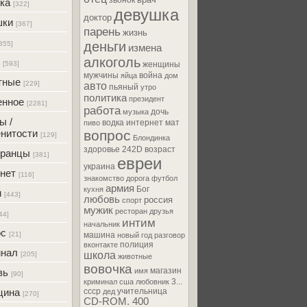
звонок
ка
[322]
девушка
доктор
шки
[367]
парень
жизнь
деньги
355]
измена
алкоголь
[593]
женщины
мужчины
война
яйца
дом
тные
[229]
авто
пьяный
утро
политика
президент
енное
[2281]
работа
дочь
музыка
ы /
водка
интернет
мат
пиво
нитости
вопрос
[129]
Блондинка
здоровье
242D
возраст
транцы
[381]
евреи
украина
нет
[116]
знакомство
дорога
футбол
армия
Бог
кухня
м
[443]
любовь
россия
спорт
мужик
ресторан
друзья
44]
интим
начальник
ос
[21]
машина
новый год
разговор
полиция
вконтакте
инал
школа
[205]
животные
вовочка
магазин
вь
имя
[90]
3...
криминал
сша
любовник
цина
ссср
учительница
дед
[270]
CD-ROM. 400