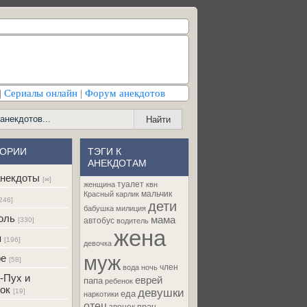
|
Сериалы онлайн
|
Форум анекдотов
ГОРИИ
ТЭГИ К
АНЕКДОТАМ
некдоты
[∞]
туалет
женщина
квн
мальчик
Красный карлик
246]
дети
бабушка
милиция
оль
мама
[330]
автобус
водитель
жена
я
[196]
девочка
муж
ре
[58]
член
вода
ночь
-Пух и
еврей
папа
ребенок
ок
девушки
[19]
еда
наркотики
отец
врач