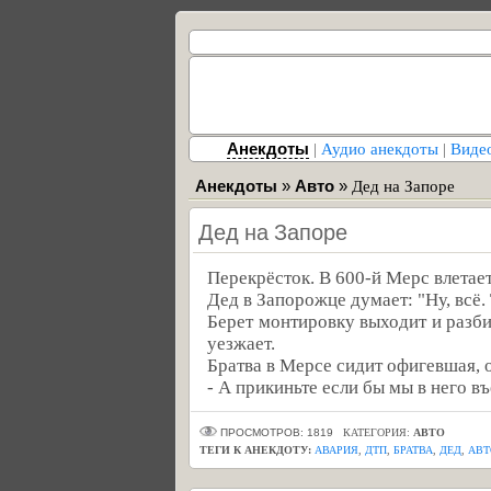
Анекдоты
|
Аудио анекдоты
|
Виде
Анекдоты
»
Авто
»
Дед на Запоре
Дед на Запоре
Перекрёсток. В 600-й Мерс влетае
Дед в Запорожце думает: "Ну, всё.
Берет монтировку выходит и разби
уезжает.
Братва в Мерсе сидит офигевшая, 
- А прикиньте если бы мы в него въ
ПРОСМОТРОВ: 1819
КАТЕГОРИЯ:
АВТО
ТЕГИ К АНЕКДОТУ:
АВАРИЯ
,
ДТП
,
БРАТВА
,
ДЕД
,
АВТ