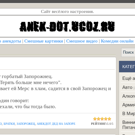
Сайт весёлого настроения.
о анекдоты
|
Смешные картинки
|
Смешное видео
|
Комедии онлайн
КАТЕ
т горбатый Запорожнец.
Ещё а
 Терять больше мне нечего".
Авто
вает ей Мерс в хлам, садится в свой Запорожец и
[
Алког
один говорит:
Арми
ехали, что бы тогда было.
В Ми
Винни
О
,
БРАТКИ
,
ЗАПОРОЖЕЦ
,
АНЕКДОТ ДЕД НА ЗАПОРЕ
РЕЙТИНГ:
5.0
/
5
Пятач