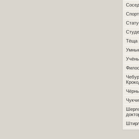
Сосе
Спорт
Стат
Студ
Тёща
Умные
Учён
Фило
Чебур
Кроко
Чёрн
Чукчи
Шерло
докто
Штир