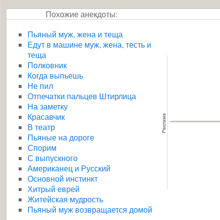
Похожие анекдоты:
Пьяный муж, жена и теща
Едут в машине муж, жена, тесть и
теща
Полковник
Когда выпьешь
Не пил
Отпечатки пальцев Штирлица
На заметку
Красавчик
В театр
Пьяные на дороге
Спорим
С выпускного
Американец и Русский
Основной инстинкт
Хитрый еврей
Житейская мудрость
Пьяный муж возвращается домой