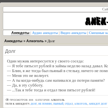
Сай
Анекдоты
|
Аудио анекдоты
|
Видео анекдоты
|
Смешные к
Анекдоты
»
Алкоголь
»
Долг
Долг
Один мужик интересуется у своего соседа:
— Я тебе пятьсот рублей в займы неделю назад давал. К
— Блин, я же тогда был пьяный в стельку, ничего не пом
— Меня это не волнует.
— А ты когда-нибудь сам напивался до потери памяти?
— Да, в эту субботу.
— ...Так я тебе тогда и отдал твои пятьсот рублей!
ПРОСМОТРОВ: 806
КАТЕГОРИЯ:
АЛКОГОЛЬ
ТЕГИ К АНЕКДОТУ:
ДОЛГ
,
НЕ ПОМНЮ
,
ПЬЯНЫЙ
,
ОТДАЛ
,
АЛКОГОЛЬ
,
АНЕКДОТ ДОЛГ