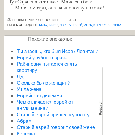
Тут Сара снова толкает Моисея в бок:
— Моня, смотри, она на японочку похожа!
ПРОСМОТРОВ: 1513
КАТЕГОРИЯ:
ЕВРЕИ
ТЕГИ К АНЕКДОТУ:
ЖЕНА
,
ЕВРЕИ
,
ЧУКЧА
,
ЕВРЕЙ
,
АНЕКДОТ ЧУКЧА - ЖЕНА
Похожие анекдоты:
Ты знаешь, кто был Исаак Левитан?
Еврей у зубного врача
Рабинович пытается снять
квартиру
Яд
Сколько было женщин?
Ушла жена
Еврейская дилемма
Чем отличается еврей от
англичанина?
Старый еврей пришел к урологу
Абрам
Старый еврей говорит своей жене
Кепочка