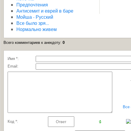
Предпочтения
Антисемит и еврей в баре
Мойша - Русский
Все было зря...
Нормально живем
Всего комментариев к анекдоту
:
0
Имя *:
Email:
Все
Код *: