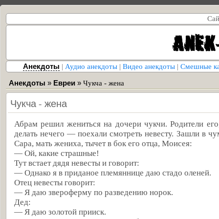
Сай
Анекдоты
|
Аудио анекдоты
|
Видео анекдоты
|
Смешные к
Анекдоты
»
Евреи
»
Чукча - жена
Чукча - жена
Абрам решил жениться на дочери чукчи. Родители его,
делать нечего — поехали смотреть невесту. Зашли в ч
Сара, мать жениха, тычет в бок его отца, Моисея:
— Ой, какие страшные!
Тут встает дядя невесты и говорит:
— Однако я в приданое племяннице даю стадо оленей.
Отец невесты говорит:
— Я даю звероферму по разведению норок.
Дед:
— Я даю золотой прииск.