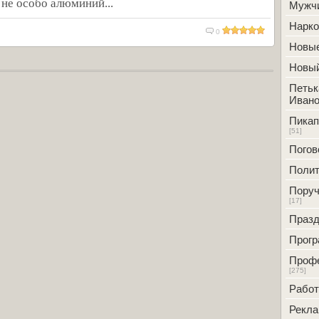
м не особо алюминий...
Мужч
Нарк
0
Новые
Новый
Петьк
Ивано
Пикап
[51]
Погов
Полит
Поруч
[17]
Празд
Прог
Проф
[275]
Работ
Рекл