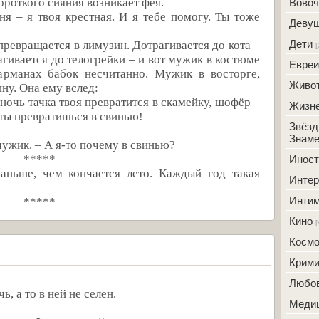
ороткого сияния возникает фея.
Вовоч
я – я твоя крестная. И я тебе помогу. Ты тоже
Деву
Дети
превращается в лимузин. Дотрагивается до кота –
[
гивается до телогрейки – и вот мужик в костюме
Евреи
арманах бабок несчитанно. Мужик в восторге,
Живо
ну. Она ему вслед:
лночь тачка твоя превратится в скамейку, шофёр –
Жизн
м ты превратишься в свинью!
Звёзд
Знаме
мужик. – А я-то почему в свинью?
*****
Инос
аньше, чем кончается лето. Каждый год такая
Интер
Инти
*****
Кино
[
Косм
Крим
Любо
, а то в ней не селен.
Меди