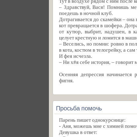
Тут в воздухе рядом с ним после к
– Здравствуй, Вася! Помнишь мен
поедешь в ночной клуб.
Дотрагивается до скамейки – она 
кот превращается в шофера. Дотра
от кутюр, выбрит, надушен, в к
целует крестную и ломится в маши
– Веселись, но помни: ровно в по
в кота, костюм в телогрейку, а са
И фея исчезла.
– Ни х#я себе история, – говорит 
Осенняя депрессия начинается р
фигня.
Просьба помочь
Парень пишет однокурснице:
- Аня, можешь мне с химией помочь
Девушка в ответ: