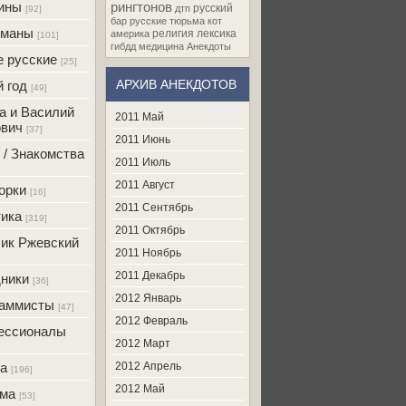
ины
рингтонов
русский
дтп
[92]
бар
русские
тюрьма
кот
оманы
религия
лексика
америка
[101]
гибдд
медицина
Анекдоты
 русские
[25]
АРХИВ АНЕКДОТОВ
 год
[49]
а и Василий
2011 Май
вич
[37]
2011 Июнь
 / Знакомства
2011 Июль
2011 Август
орки
[16]
2011 Сентябрь
ика
[319]
2011 Октябрь
ик Ржевский
2011 Ноябрь
2011 Декабрь
ники
[36]
2012 Январь
раммисты
[47]
2012 Февраль
ессионалы
2012 Март
а
2012 Апрель
[196]
2012 Май
ама
[53]