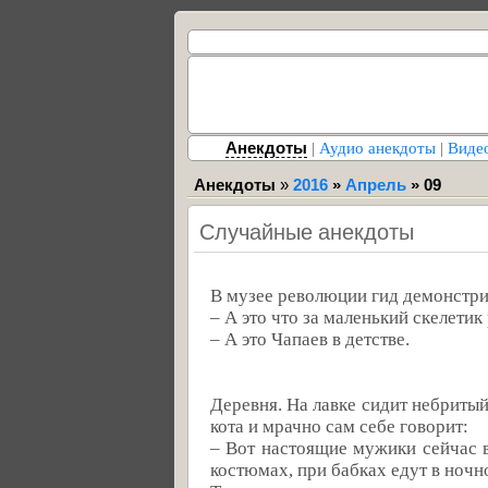
Анекдоты
|
Аудио анекдоты
|
Виде
Анекдоты
»
2016
»
Апрель
»
09
Случайные анекдоты
В музее революции гид демонстри
– А это что за маленький скелети
– А это Чапаев в детстве.
Деревня. На лавке сидит небритый
кота и мрачно сам себе говорит:
– Вот настоящие мужики сейчас 
костюмах, при бабках едут в ночной