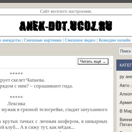
Сайт весёлого настроения.
о анекдоты
|
Смешные картинки
|
Смешное видео
|
Комедии онлайн
КАТЕ
*****
ру ан
рует скелет Чапаева.
Авто
к рядом с ним? – спрашивают гида.
[
Алког
*****
Арми
Лексика
 мужик в грязной телогрейке, гладит зачуханного
В Ми
Винни
в крутых тачках с личным шофером, в шикарных
Пятач
 клуб... А я сижу тут, как м#дак...