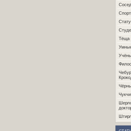
Сосе
Спорт
Стат
Студ
Тёща
Умные
Учён
Фило
Чебур
Кроко
Чёрн
Чукчи
Шерло
докто
Штир