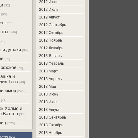
2012 Июнь
ди
[52]
2012 Июль
[93]
2012 Август
усы
[55]
2012 Сентябрь
енты
[246]
2012 Октябрь
2012 Ноябрь
[95]
2012 Декабрь
 и дураки
[94]
2013 Январь
ые
[65]
2013 Февраль
софское
[65]
2013 Март
ашка и
2013 Апрель
дил Гена
[40]
2013 Май
ый юмор
[245]
2013 Июнь
[24]
2013 Июль
к Холмс и
2013 Август
р Ватсон
[33]
2013 Сентябрь
лиц
[225]
2013 Октябрь
2013 Ноябрь