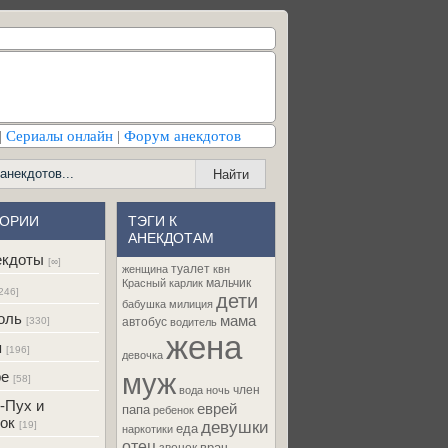
|
Сериалы онлайн
|
Форум анекдотов
ГОРИИ
ТЭГИ К
АНЕКДОТАМ
екдоты
[∞]
туалет
женщина
квн
мальчик
Красный карлик
246]
дети
бабушка
милиция
оль
мама
[330]
автобус
водитель
жена
я
[196]
девочка
муж
ре
[58]
член
вода
ночь
-Пух и
еврей
папа
ребенок
ок
девушки
[19]
еда
наркотики
отец
врач