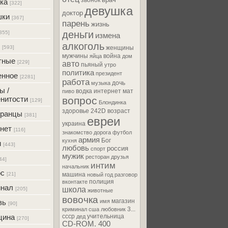
звонок
ка
[322]
девушка
доктор
шки
[367]
парень
жизнь
деньги
355]
измена
алкоголь
[593]
женщины
мужчины
война
яйца
дом
тные
[229]
авто
пьяный
утро
политика
президент
енное
[2281]
работа
дочь
музыка
ы /
водка
интернет
мат
пиво
нитости
вопрос
[129]
Блондинка
здоровье
242D
возраст
транцы
[381]
евреи
украина
нет
[116]
знакомство
дорога
футбол
армия
Бог
кухня
м
[443]
любовь
россия
спорт
мужик
ресторан
друзья
44]
интим
начальник
ос
[21]
машина
новый год
разговор
полиция
вконтакте
инал
школа
[205]
животные
вовочка
магазин
вь
имя
[90]
3...
криминал
сша
любовник
цина
ссср
учительница
дед
[270]
CD-ROM. 400