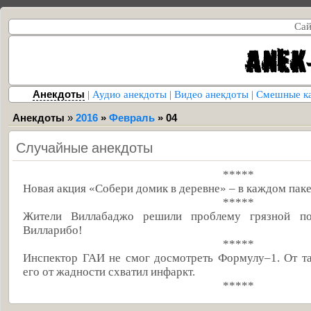
Сай
Анекдоты
|
Аудио анекдоты
|
Видео анекдоты
|
Смешные к
Анекдоты
»
2016
»
Февраль
»
04
Случайные анекдоты
*****
Новая акция «Собери домик в деревне» – в каждом паке
*****
Жители Виллабаджо решили проблему грязной по
Вилларибо!
*****
Инспектор ГАИ не смог досмотреть Формулу–1. От т
его от жадности схватил инфаркт.
*****