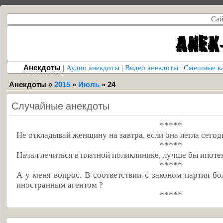
Сай
Анекдоты
|
Аудио анекдоты
|
Видео анекдоты
|
Смешные к
Анекдоты
»
2015
»
Июль
»
24
Случайные анекдоты
*****
Не откладывай женщину на завтра, если она легла сегод
*****
Начал лечиться в платной поликлинике, лучше бы ипотек
*****
А у меня вопрос. В соответствии с законом партия б
иностранным агентом ?
*****