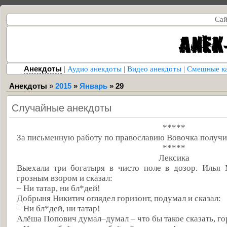
Сай
Анекдоты
|
Аудио анекдоты
|
Видео анекдоты
|
Смешные к
Анекдоты
»
2015
»
Январь
»
29
Случайные анекдоты
*****
За письменную работу по православию Вовочка получил
*****
Лексика
Выехали три богатыря в чисто поле в дозор. Илья 
грозным взором и сказал:
– Ни татар, ни бл*дей!
Добрыня Никитич оглядел горизонт, подумал и сказал:
– Ни бл*дей, ни татар!
Алёша Попович думал–думал – что бы такое сказать, го