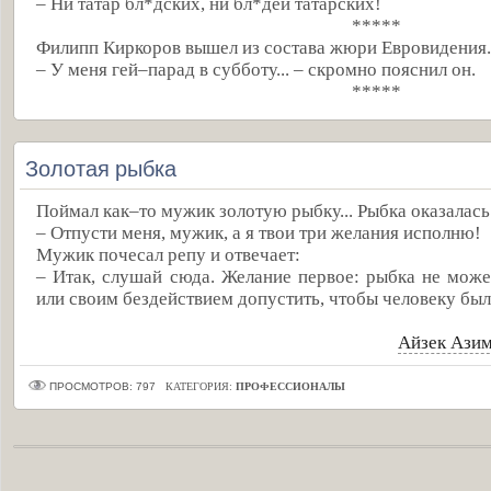
– Ни татар бл*дских, ни бл*дей татарских!
*****
Филипп Киркоров вышел из состава жюри Евровидения.
– У меня гей–парад в субботу... – скромно пояснил он.
*****
Золотая рыбка
Поймал как–то мужик золотую рыбку... Рыбка оказалас
– Отпусти меня, мужик, а я твои три желания исполню!
Мужик почесал репу и отвечает:
– Итак, слушай сюда. Желание первое: рыбка не може
или своим бездействием допустить, чтобы человеку был 
Айзек Ази
ПРОСМОТРОВ: 797
КАТЕГОРИЯ:
ПРОФЕССИОНАЛЫ