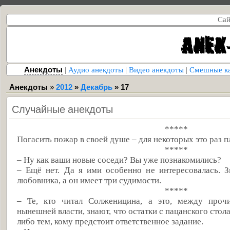
Сай
Анекдоты
|
Аудио анекдоты
|
Видео анекдоты
|
Смешные к
Анекдоты
»
2012
»
Декабрь
»
17
Случайные анекдоты
*****
Погасить пожар в своей душе – для некоторых это раз 
*****
– Ну как ваши новые соседи? Вы уже познакомились?
– Ещё нет. Да я ими особенно не интересовалась. З
любовника, а он имеет три судимости.
*****
– Те, кто читал Солженицина, а это, между проч
нынешней власти, знают, что остатки с пацанского сто
либо тем, кому предстоит ответственное задание.