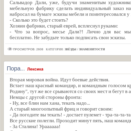
Сальвадор Дали, уже, будучи знаменитым художник
мебельную фабрику сделать индивидуальный заказ на
набросал на бумаге эскизы мебели и поинтересовался у
- Сколько это будет стоить?
Хозяин фабрики, старый еврей, всплеснул руками:
- Что за вопрос, месье Дали?! Лично для вас мы
бесплатно. Не забудьте только подписать свои эскизы.
ПРОСМОТРОВ: 2608
КАТЕГОРИЯ:
ЗВЁЗДЫ / ЗНАМЕНИТОСТИ
Пора...
Вторая мировая война. Идут боевые действия.
Встает наш красный командир, и командным голосом кр
Родину", тут же все срываются со своих мест и бегут в а
Немцы с другой стороны фронта:
- Ну, все блин нам хана, текать надо...
А старый многоопытный фриц и говорит своим:
- Да погодите вы текать! - достает пулемет - тра-та-та-та
Все русские полегли. Проходит минут пять, наш команди
- За Сталина! Ураааааа!